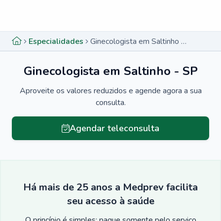
Menu lateral
Menu lateral
Especialidades
Ginecologista em Saltinho - SP
Ginecologista em Saltinho - SP
Aproveite os valores reduzidos e agende agora a sua
consulta.
Agendar teleconsulta
Há mais de 25 anos a Medprev facilita
seu acesso à saúde
O princípio é simples: pague somente pelo serviço