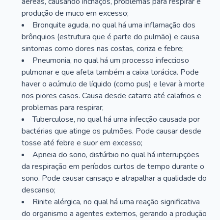
aéreas, causando inchaços, problemas para respirar e
produção de muco em excesso;
Bronquite aguda, no qual há uma inflamação dos
brônquios (estrutura que é parte do pulmão) e causa
sintomas como dores nas costas, coriza e febre;
Pneumonia, no qual há um processo infeccioso
pulmonar e que afeta também a caixa torácica. Pode
haver o acúmulo de líquido (como pus) e levar à morte
nos piores casos. Causa desde catarro até calafrios e
problemas para respirar;
Tuberculose, no qual há uma infecção causada por
bactérias que atinge os pulmões. Pode causar desde
tosse até febre e suor em excesso;
Apneia do sono, distúrbio no qual há interrupções
da respiração em períodos curtos de tempo durante o
sono. Pode causar cansaço e atrapalhar a qualidade do
descanso;
Rinite alérgica, no qual há uma reação significativa
do organismo a agentes externos, gerando a produção