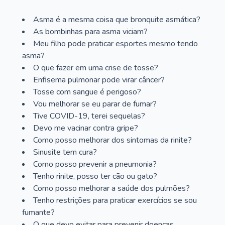
Asma é a mesma coisa que bronquite asmática?
As bombinhas para asma viciam?
Meu filho pode praticar esportes mesmo tendo
asma?
O que fazer em uma crise de tosse?
Enfisema pulmonar pode virar câncer?
Tosse com sangue é perigoso?
Vou melhorar se eu parar de fumar?
Tive COVID-19, terei sequelas?
Devo me vacinar contra gripe?
Como posso melhorar dos sintomas da rinite?
Sinusite tem cura?
Como posso prevenir a pneumonia?
Tenho rinite, posso ter cão ou gato?
Como posso melhorar a saúde dos pulmões?
Tenho restrições para praticar exercícios se sou
fumante?
O que devo evitar para prevenir doenças