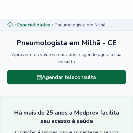
Menu lateral
Menu lateral
Especialidades
Pneumologista em Milhã - CE
Pneumologista em Milhã - CE
Aproveite os valores reduzidos e agende agora a sua
consulta.
Agendar teleconsulta
Há mais de 25 anos a Medprev facilita
seu acesso à saúde
O princípio é simples: pague somente pelo serviço