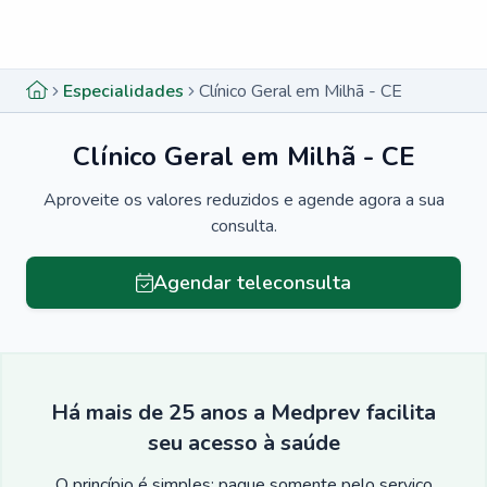
Menu lateral
Menu lateral
Especialidades
Clínico Geral em Milhã - CE
Clínico Geral em Milhã - CE
Aproveite os valores reduzidos e agende agora a sua
consulta.
Agendar teleconsulta
Há mais de 25 anos a Medprev facilita
seu acesso à saúde
O princípio é simples: pague somente pelo serviço