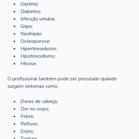
Gastrite;
Diabetes;
Infecção urinária;
Gripe;
Resfriado;
Osteoporose;
Hipertireoidismo;
Hipotireoidismo;
Micose.
O profissional também pode ser procurado quando
surgem sintomas como:
Dores de cabeça;
Dor no corpo;
Febre;
Refluxo;
Enjoo;
Tontura;