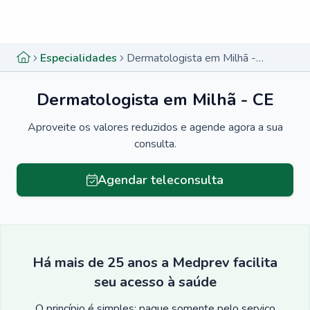
Menu lateral
Menu lateral
Especialidades
Dermatologista em Milhã - CE
Dermatologista em Milhã - CE
Aproveite os valores reduzidos e agende agora a sua
consulta.
Agendar teleconsulta
Há mais de 25 anos a Medprev facilita
seu acesso à saúde
O princípio é simples: pague somente pelo serviço