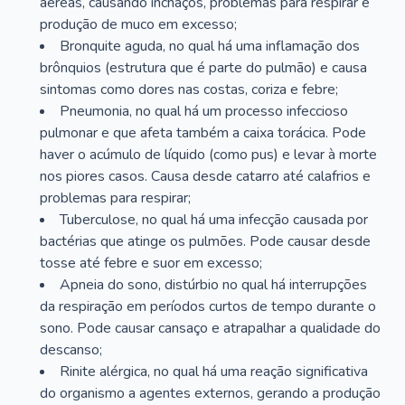
aéreas, causando inchaços, problemas para respirar e
produção de muco em excesso;
Bronquite aguda, no qual há uma inflamação dos
brônquios (estrutura que é parte do pulmão) e causa
sintomas como dores nas costas, coriza e febre;
Pneumonia, no qual há um processo infeccioso
pulmonar e que afeta também a caixa torácica. Pode
haver o acúmulo de líquido (como pus) e levar à morte
nos piores casos. Causa desde catarro até calafrios e
problemas para respirar;
Tuberculose, no qual há uma infecção causada por
bactérias que atinge os pulmões. Pode causar desde
tosse até febre e suor em excesso;
Apneia do sono, distúrbio no qual há interrupções
da respiração em períodos curtos de tempo durante o
sono. Pode causar cansaço e atrapalhar a qualidade do
descanso;
Rinite alérgica, no qual há uma reação significativa
do organismo a agentes externos, gerando a produção