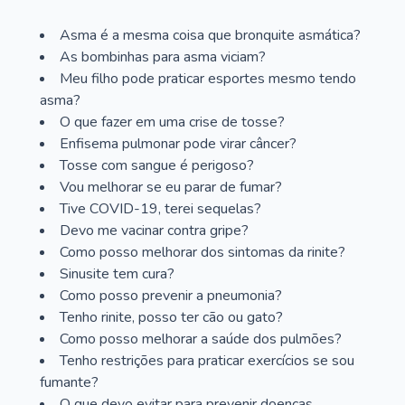
Asma é a mesma coisa que bronquite asmática?
As bombinhas para asma viciam?
Meu filho pode praticar esportes mesmo tendo
asma?
O que fazer em uma crise de tosse?
Enfisema pulmonar pode virar câncer?
Tosse com sangue é perigoso?
Vou melhorar se eu parar de fumar?
Tive COVID-19, terei sequelas?
Devo me vacinar contra gripe?
Como posso melhorar dos sintomas da rinite?
Sinusite tem cura?
Como posso prevenir a pneumonia?
Tenho rinite, posso ter cão ou gato?
Como posso melhorar a saúde dos pulmões?
Tenho restrições para praticar exercícios se sou
fumante?
O que devo evitar para prevenir doenças