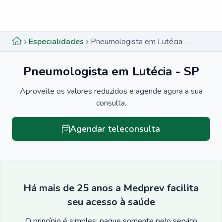
Menu lateral
Menu lateral
Especialidades
Pneumologista em Lutécia - SP
Pneumologista em Lutécia - SP
Aproveite os valores reduzidos e agende agora a sua
consulta.
Agendar teleconsulta
Há mais de 25 anos a Medprev facilita
seu acesso à saúde
O princípio é simples: pague somente pelo serviço