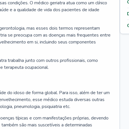
ssas condições. O médico geriatra atua como um clínico
úde e a qualidade de vida dos pacientes de idade
 gerontologia, mas esses dois termos representam
iatria se preocupa com as doenças mais frequentes entre
nvelhecimento em si, incluindo seus componentes
atra trabalha junto com outros profissionais, como
a e terapeuta ocupacional.
úde do idoso de forma global. Para isso, além de ter um
nvelhecimento, esse médico estuda diversas outras
ologia, pneumologia, psiquiatria etc.
oenças típicas e com manifestações próprias, devendo
os também são mais suscetíveis a determinadas