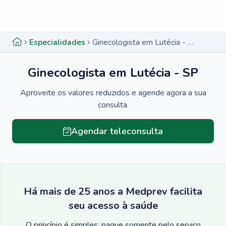
Menu lateral
Menu lateral
Especialidades
Ginecologista em Lutécia - SP
Ginecologista em Lutécia - SP
Aproveite os valores reduzidos e agende agora a sua
consulta.
Agendar teleconsulta
Há mais de 25 anos a Medprev facilita
seu acesso à saúde
O princípio é simples: pague somente pelo serviço