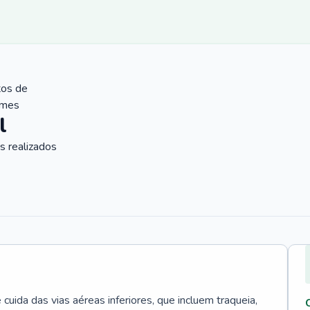
tos de
ames
l
 realizados
uida das vias aéreas inferiores, que incluem traqueia,