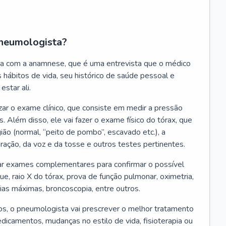
neumologista?
a com a anamnese, que é uma entrevista que o médico
 hábitos de vida, seu histórico de saúde pessoal e
estar ali.
zar o exame clínico, que consiste em medir a pressão
s. Além disso, ele vai fazer o exame físico do tórax, que
ião (normal, “peito de pombo”, escavado etc.), a
iração, da voz e da tosse e outros testes pertinentes.
tar exames complementares para confirmar o possível
e, raio X do tórax, prova de função pulmonar, oximetria,
ias máximas, broncoscopia, entre outros.
, o pneumologista vai prescrever o melhor tratamento
edicamentos, mudanças no estilo de vida, fisioterapia ou