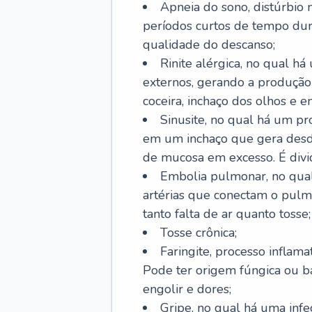
Apneia do sono, distúrbio 
períodos curtos de tempo dur
qualidade do descanso;
Rinite alérgica, no qual há
externos, gerando a produção
coceira, inchaço dos olhos e e
Sinusite, no qual há um pro
em um inchaço que gera desde
de mucosa em excesso. É divid
Embolia pulmonar, no qual
artérias que conectam o pul
tanto falta de ar quanto tosse;
Tosse crônica;
Faringite, processo inflama
Pode ter origem fúngica ou b
engolir e dores;
Gripe, no qual há uma infe