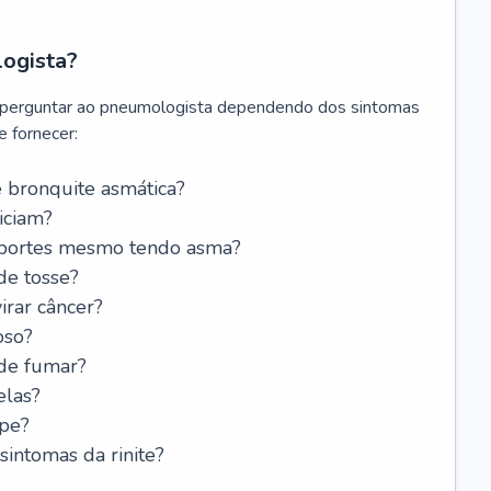
logista?
 perguntar ao pneumologista dependendo dos sintomas
 fornecer:
 bronquite asmática?
iciam?
esportes mesmo tendo asma?
de tosse?
rar câncer?
oso?
 de fumar?
elas?
ipe?
intomas da rinite?