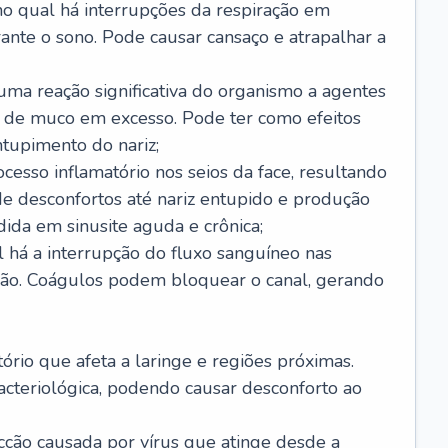
no qual há interrupções da respiração em
ante o sono. Pode causar cansaço e atrapalhar a
 uma reação significativa do organismo a agentes
 de muco em excesso. Pode ter como efeitos
ntupimento do nariz;
cesso inflamatório nos seios da face, resultando
 desconfortos até nariz entupido e produção
ida em sinusite aguda e crônica;
 há a interrupção do fluxo sanguíneo nas
mão. Coágulos podem bloquear o canal, gerando
tório que afeta a laringe e regiões próximas.
acteriológica, podendo causar desconforto ao
cção causada por vírus que atinge desde a