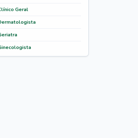
Clínico Geral
Dermatologista
Geriatra
Ginecologista