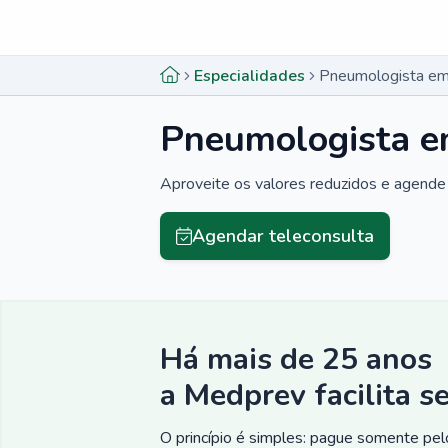
Menu lateral
Menu lateral
Especialidades
Pneumologista em 
Pneumologista em
Aproveite os valores reduzidos e agende 
Agendar teleconsulta
Há mais de 25 anos
a Medprev facilita s
O princípio é simples: pague somente pelo