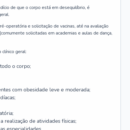
ício de que o corpo está em desequilíbrio, é
eral.
é-operatória e solicitação de vacinas, até na avaliação
as (comumente solicitadas em academias e aulas de dança,
clínico geral:
todo o corpo;
ntes com obesidade leve e moderada;
díacas;
tória;
 realização de atividades físicas;
s especialidades.