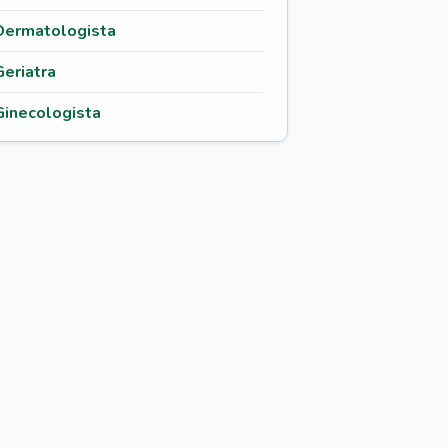
Dermatologista
Geriatra
Ginecologista