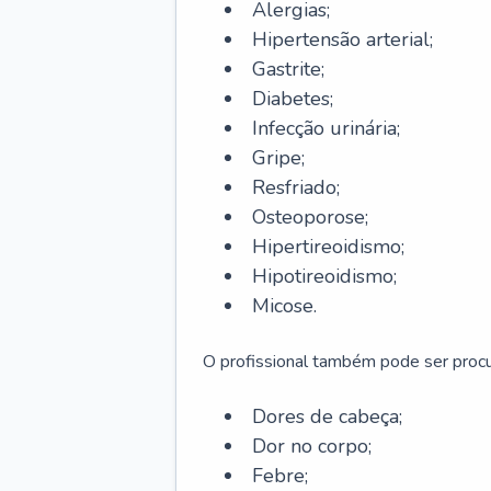
Alergias;
Hipertensão arterial;
Gastrite;
Diabetes;
Infecção urinária;
Gripe;
Resfriado;
Osteoporose;
Hipertireoidismo;
Hipotireoidismo;
Micose.
O profissional também pode ser pro
Dores de cabeça;
Dor no corpo;
Febre;