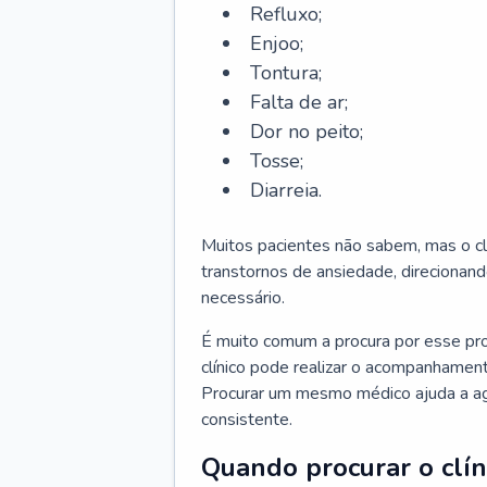
Refluxo;
Enjoo;
Tontura;
Falta de ar;
Dor no peito;
Tosse;
Diarreia.
Muitos pacientes não sabem, mas o cl
transtornos de ansiedade, direcionand
necessário.
É muito comum a procura por esse pr
clínico pode realizar o acompanhament
Procurar um mesmo médico ajuda a agil
consistente.
Quando procurar o clín