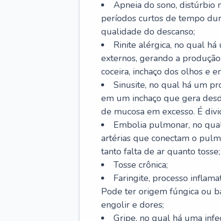
Apneia do sono, distúrbio 
períodos curtos de tempo dur
qualidade do descanso;
Rinite alérgica, no qual há
externos, gerando a produção
coceira, inchaço dos olhos e e
Sinusite, no qual há um pro
em um inchaço que gera desde
de mucosa em excesso. É divid
Embolia pulmonar, no qual
artérias que conectam o pul
tanto falta de ar quanto tosse;
Tosse crônica;
Faringite, processo inflama
Pode ter origem fúngica ou b
engolir e dores;
Gripe, no qual há uma infe