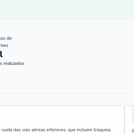
tos de
ames
l
 realizados
uida das vias aéreas inferiores, que incluem traqueia,