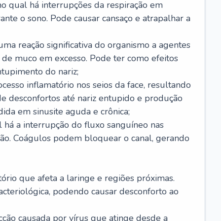
no qual há interrupções da respiração em
ante o sono. Pode causar cansaço e atrapalhar a
 uma reação significativa do organismo a agentes
 de muco em excesso. Pode ter como efeitos
ntupimento do nariz;
cesso inflamatório nos seios da face, resultando
 desconfortos até nariz entupido e produção
ida em sinusite aguda e crônica;
 há a interrupção do fluxo sanguíneo nas
mão. Coágulos podem bloquear o canal, gerando
tório que afeta a laringe e regiões próximas.
acteriológica, podendo causar desconforto ao
cção causada por vírus que atinge desde a