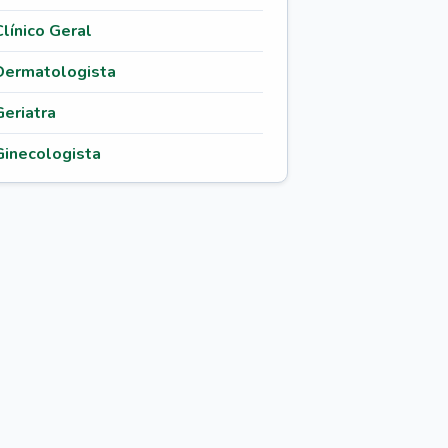
Clínico Geral
Dermatologista
Geriatra
Ginecologista