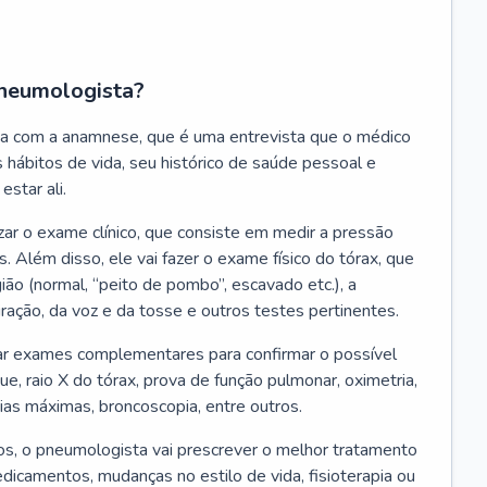
neumologista?
a com a anamnese, que é uma entrevista que o médico
 hábitos de vida, seu histórico de saúde pessoal e
estar ali.
zar o exame clínico, que consiste em medir a pressão
s. Além disso, ele vai fazer o exame físico do tórax, que
ião (normal, “peito de pombo”, escavado etc.), a
iração, da voz e da tosse e outros testes pertinentes.
tar exames complementares para confirmar o possível
e, raio X do tórax, prova de função pulmonar, oximetria,
ias máximas, broncoscopia, entre outros.
, o pneumologista vai prescrever o melhor tratamento
edicamentos, mudanças no estilo de vida, fisioterapia ou