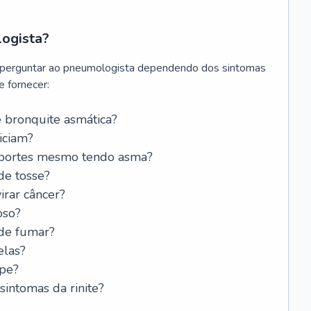
logista?
 perguntar ao pneumologista dependendo dos sintomas
 fornecer:
 bronquite asmática?
iciam?
esportes mesmo tendo asma?
de tosse?
rar câncer?
oso?
 de fumar?
elas?
ipe?
intomas da rinite?