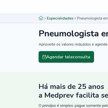
Menu lateral
Menu lateral
Especialidades
Pneumologista em
Pneumologista e
Aproveite os valores reduzidos e agende 
Agendar teleconsulta
Há mais de 25 anos
a Medprev facilita s
O princípio é simples: pague somente pelo