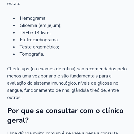
estão:
Hemograma;
Glicemia (em jejum);
TSH e T4 livre;
Eletrocardiograma;
Teste ergométrico;
Tomografia.
Check-ups (ou exames de rotina) são recomendados pelo
menos uma vez por ano e são fundamentais para a
avaliação do sistema imunológico, níveis de glicose no
sangue, funcionamento de rins, glândula tireóide, entre
outros.
Por que se consultar com o clínico
geral?
Uma dúvida muito comum é se vale a pena a consulta