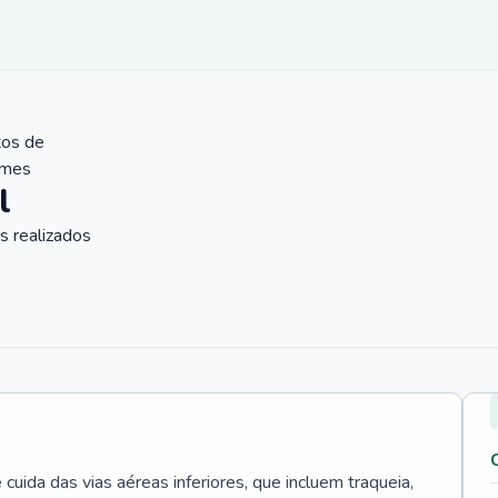
tos de
ames
l
 realizados
uida das vias aéreas inferiores, que incluem traqueia,