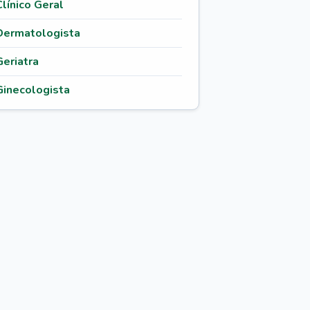
Clínico Geral
Dermatologista
Geriatra
Ginecologista