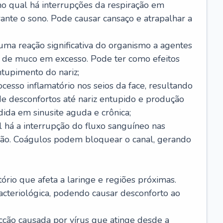
no qual há interrupções da respiração em
ante o sono. Pode causar cansaço e atrapalhar a
 uma reação significativa do organismo a agentes
 de muco em excesso. Pode ter como efeitos
ntupimento do nariz;
cesso inflamatório nos seios da face, resultando
 desconfortos até nariz entupido e produção
ida em sinusite aguda e crônica;
 há a interrupção do fluxo sanguíneo nas
mão. Coágulos podem bloquear o canal, gerando
tório que afeta a laringe e regiões próximas.
acteriológica, podendo causar desconforto ao
cção causada por vírus que atinge desde a