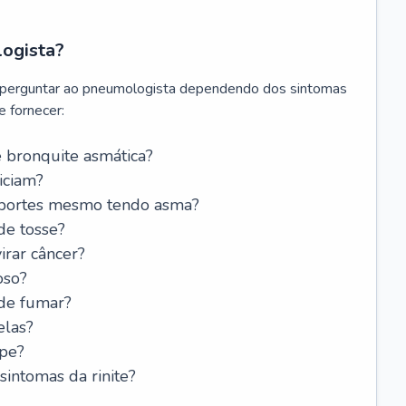
logista?
 perguntar ao pneumologista dependendo dos sintomas
 fornecer:
 bronquite asmática?
iciam?
esportes mesmo tendo asma?
de tosse?
rar câncer?
oso?
 de fumar?
elas?
ipe?
intomas da rinite?