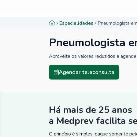
Menu lateral
Menu lateral
Especialidades
Pneumologista em
Pneumologista e
Aproveite os valores reduzidos e agende 
Agendar teleconsulta
Há mais de 25 anos
a Medprev facilita s
O princípio é simples: pague somente pelo