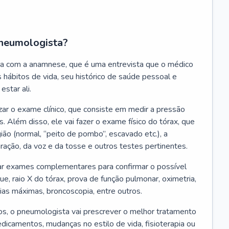
neumologista?
a com a anamnese, que é uma entrevista que o médico
 hábitos de vida, seu histórico de saúde pessoal e
estar ali.
zar o exame clínico, que consiste em medir a pressão
s. Além disso, ele vai fazer o exame físico do tórax, que
ião (normal, “peito de pombo”, escavado etc.), a
iração, da voz e da tosse e outros testes pertinentes.
tar exames complementares para confirmar o possível
e, raio X do tórax, prova de função pulmonar, oximetria,
ias máximas, broncoscopia, entre outros.
, o pneumologista vai prescrever o melhor tratamento
edicamentos, mudanças no estilo de vida, fisioterapia ou