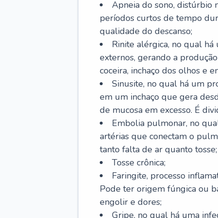
Apneia do sono, distúrbio 
períodos curtos de tempo dur
qualidade do descanso;
Rinite alérgica, no qual há
externos, gerando a produção
coceira, inchaço dos olhos e e
Sinusite, no qual há um pro
em um inchaço que gera desde
de mucosa em excesso. É divid
Embolia pulmonar, no qual
artérias que conectam o pul
tanto falta de ar quanto tosse;
Tosse crônica;
Faringite, processo inflama
Pode ter origem fúngica ou b
engolir e dores;
Gripe, no qual há uma infe