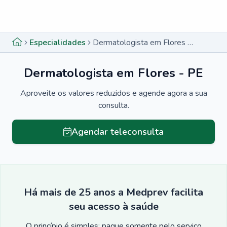
Menu lateral
Menu lateral
Especialidades
Dermatologista em Flores - PE
Dermatologista em Flores - PE
Aproveite os valores reduzidos e agende agora a sua
consulta.
Agendar teleconsulta
Há mais de 25 anos a Medprev facilita
seu acesso à saúde
O princípio é simples: pague somente pelo serviço