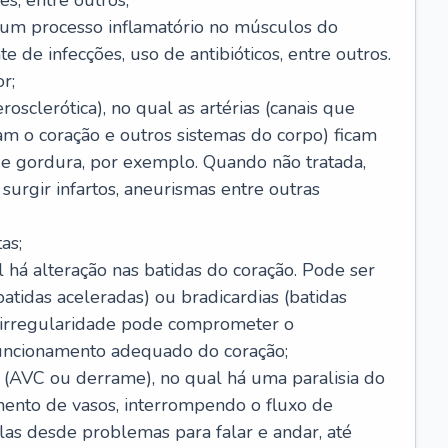
s, entre outros;
e um processo inflamatório no músculos do
e de infecções, uso de antibióticos, entre outros.
r;
rosclerótica), no qual as artérias (canais que
m o coração e outros sistemas do corpo) ficam
de gordura, por exemplo. Quando não tratada,
urgir infartos, aneurismas entre outras
as;
l há alteração nas batidas do coração. Pode ser
atidas aceleradas) ou bradicardias (batidas
a irregularidade pode comprometer o
ncionamento adequado do coração;
 (AVC ou derrame), no qual há uma paralisia do
ento de vasos, interrompendo o fluxo de
as desde problemas para falar e andar, até