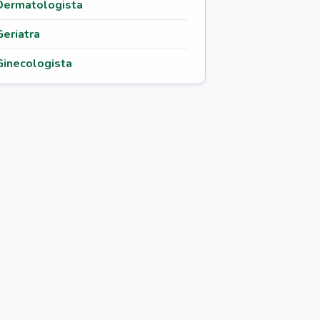
Dermatologista
Geriatra
Ginecologista