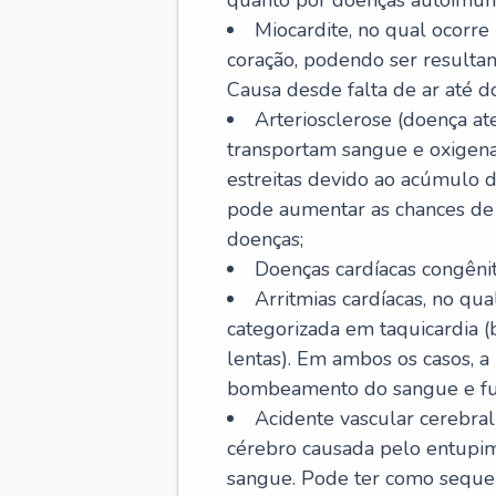
quanto por doenças autoimune
Miocardite, no qual ocorr
coração, podendo ser resultant
Causa desde falta de ar até do
Arteriosclerose (doença ate
transportam sangue e oxigena
estreitas devido ao acúmulo 
pode aumentar as chances de s
doenças;
Doenças cardíacas congênit
Arritmias cardíacas, no qua
categorizada em taquicardia (b
lentas). Em ambos os casos, 
bombeamento do sangue e fu
Acidente vascular cerebral
cérebro causada pelo entupim
sangue. Pode ter como sequel