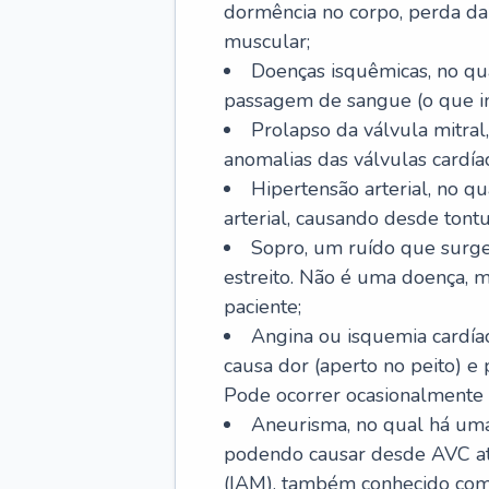
dormência no corpo, perda da 
muscular;
Doenças isquêmicas, no qua
passagem de sangue (o que inc
Prolapso da válvula mitra
anomalias das válvulas cardíac
Hipertensão arterial, no q
arterial, causando desde tontu
Sopro, um ruído que surg
estreito. Não é uma doença, m
paciente;
Angina ou isquemia cardía
causa dor (aperto no peito) e
Pode ocorrer ocasionalmente 
Aneurisma, no qual há uma
podendo causar desde AVC até
(IAM), também conhecido com