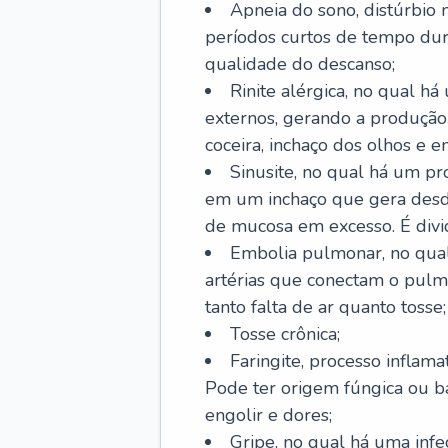
Apneia do sono, distúrbio 
períodos curtos de tempo dur
qualidade do descanso;
Rinite alérgica, no qual há
externos, gerando a produção
coceira, inchaço dos olhos e e
Sinusite, no qual há um pro
em um inchaço que gera desde
de mucosa em excesso. É divid
Embolia pulmonar, no qual
artérias que conectam o pul
tanto falta de ar quanto tosse;
Tosse crônica;
Faringite, processo inflama
Pode ter origem fúngica ou b
engolir e dores;
Gripe, no qual há uma infe