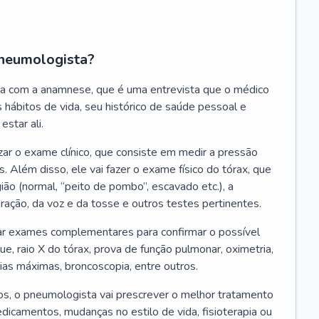
neumologista?
a com a anamnese, que é uma entrevista que o médico
 hábitos de vida, seu histórico de saúde pessoal e
estar ali.
zar o exame clínico, que consiste em medir a pressão
s. Além disso, ele vai fazer o exame físico do tórax, que
ião (normal, “peito de pombo”, escavado etc.), a
iração, da voz e da tosse e outros testes pertinentes.
tar exames complementares para confirmar o possível
e, raio X do tórax, prova de função pulmonar, oximetria,
ias máximas, broncoscopia, entre outros.
, o pneumologista vai prescrever o melhor tratamento
edicamentos, mudanças no estilo de vida, fisioterapia ou