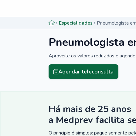
Menu lateral
Menu lateral
Especialidades
Pneumologista em
Pneumologista e
Aproveite os valores reduzidos e agende 
Agendar teleconsulta
Há mais de 25 anos
a Medprev facilita s
O princípio é simples: pague somente pelo