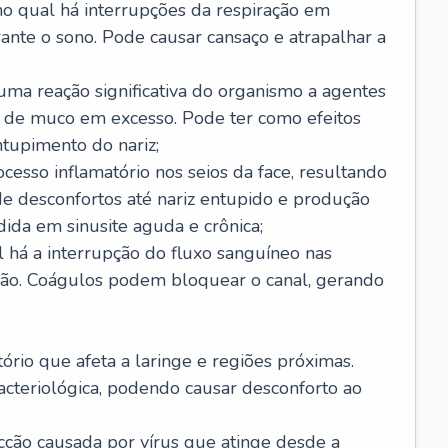
no qual há interrupções da respiração em
ante o sono. Pode causar cansaço e atrapalhar a
 uma reação significativa do organismo a agentes
 de muco em excesso. Pode ter como efeitos
ntupimento do nariz;
cesso inflamatório nos seios da face, resultando
 desconfortos até nariz entupido e produção
ida em sinusite aguda e crônica;
 há a interrupção do fluxo sanguíneo nas
mão. Coágulos podem bloquear o canal, gerando
tório que afeta a laringe e regiões próximas.
acteriológica, podendo causar desconforto ao
cção causada por vírus que atinge desde a