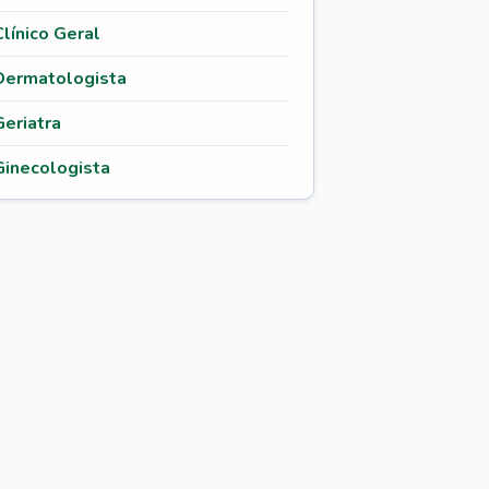
Clínico Geral
Dermatologista
Geriatra
Ginecologista