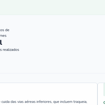
tos de
ames
l
 realizados
uida das vias aéreas inferiores, que incluem traqueia,