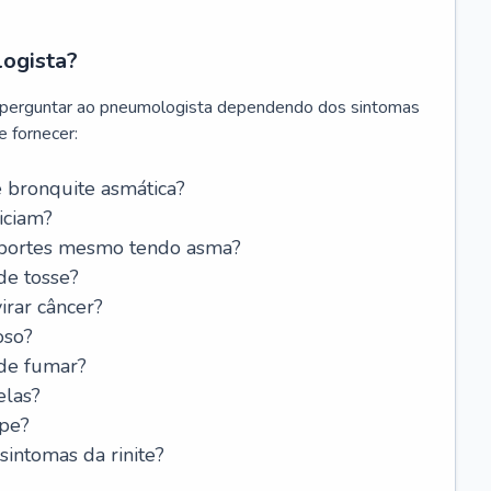
logista?
 perguntar ao pneumologista dependendo dos sintomas
 fornecer:
 bronquite asmática?
iciam?
esportes mesmo tendo asma?
de tosse?
rar câncer?
oso?
 de fumar?
elas?
ipe?
intomas da rinite?