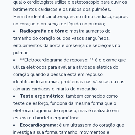
qual o cardiologista utiliza o estetoscópio para ouvir os
batimentos cardíacos e os ruídos dos pulmões.
Permite identificar alterações no ritmo cardíaco, sopros
no coração e presença de líquido no pulmão;
Radiografia de tórax:
mostra aumento do
tamanho do coração ou dos vasos sanguíneos,
entupimentos da aorta e presença de secreções no
pulmão;
**Eletrocardiograma de repouso: ** é o exame que
utiliza eletrodos para avaliar a atividade elétrica do
coração quando a pessoa está em repouso,
identificando arritmias, problemas nas válvulas ou nas
câmaras cardíacas e infarto do miocárdio;
Teste ergométrico:
também conhecido como
teste de esforço, funciona da mesma forma que o
eletrocardiograma de repouso, mas é realizado em
esteira ou bicicleta ergométrica;
Ecocardiograma:
é um ultrassom do coração que
investiga a sua forma, tamanho, movimentos e