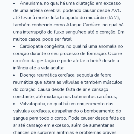
Aneurisma, no qual há uma dilatação em excesso
de uma artéria cerebral, podendo causar desde AVC
até levar à morte; Infarto agudo do miocárdio (IAM),
também conhecido como Ataque Cardíaco, no qual há
uma interrupção do fluxo sanguíneo até o coração. Em
muitos casos, pode ser fatal;
Cardiopatia congênita, no qual há uma anomalia no
coração durante o seu processo de formação. Ocorre
no início da gestação e pode afetar o bebê desde a
infância até a vida adulta;
Doença reumática cardíaca, sequela da febre
reumática que altera as válvulas e também músculos
do coração. Causa desde falta de ar e cansaço
constante, até mudança nos batimentos cardíacos;
Valvulopatia, no qual há um enrijecimento das
válvulas cardíacas, atrapalhando o bombeamento do
sangue para todo o corpo. Pode causar desde falta de
ar até cansaço em excesso, além de aumentar as
chances de surgirem arritmias e problemas graves