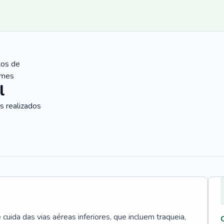
tos de
ames
l
 realizados
uida das vias aéreas inferiores, que incluem traqueia,