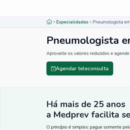
Menu lateral
Menu lateral
Especialidades
Pneumologista em
Pneumologista e
Aproveite os valores reduzidos e agende 
Agendar teleconsulta
Há mais de 25 anos
a Medprev facilita s
O princípio é simples: pague somente pelo