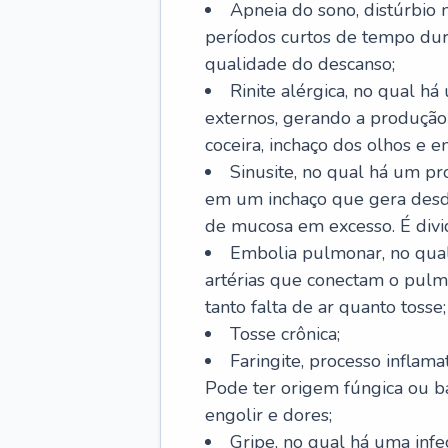
Apneia do sono, distúrbio 
períodos curtos de tempo dur
qualidade do descanso;
Rinite alérgica, no qual há
externos, gerando a produção
coceira, inchaço dos olhos e e
Sinusite, no qual há um pro
em um inchaço que gera desde
de mucosa em excesso. É divid
Embolia pulmonar, no qual
artérias que conectam o pul
tanto falta de ar quanto tosse;
Tosse crônica;
Faringite, processo inflama
Pode ter origem fúngica ou b
engolir e dores;
Gripe, no qual há uma infe