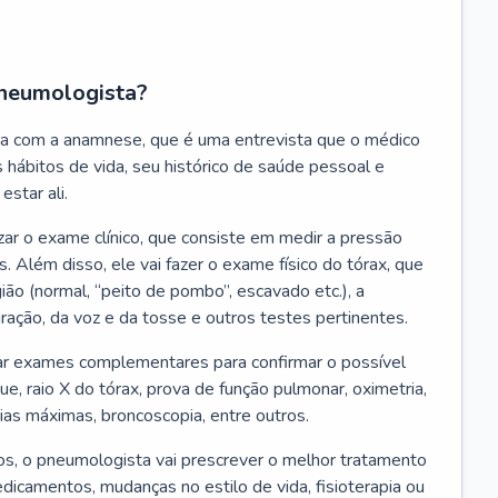
neumologista?
a com a anamnese, que é uma entrevista que o médico
 hábitos de vida, seu histórico de saúde pessoal e
estar ali.
zar o exame clínico, que consiste em medir a pressão
s. Além disso, ele vai fazer o exame físico do tórax, que
ião (normal, “peito de pombo”, escavado etc.), a
iração, da voz e da tosse e outros testes pertinentes.
tar exames complementares para confirmar o possível
e, raio X do tórax, prova de função pulmonar, oximetria,
ias máximas, broncoscopia, entre outros.
, o pneumologista vai prescrever o melhor tratamento
edicamentos, mudanças no estilo de vida, fisioterapia ou