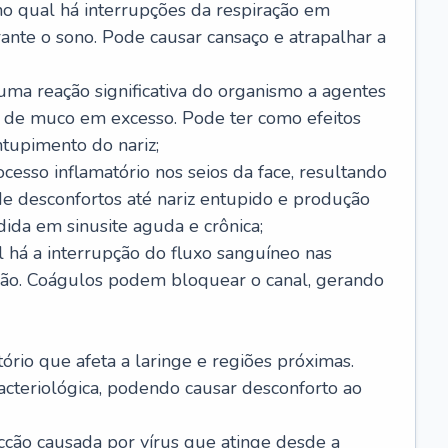
no qual há interrupções da respiração em
ante o sono. Pode causar cansaço e atrapalhar a
 uma reação significativa do organismo a agentes
 de muco em excesso. Pode ter como efeitos
ntupimento do nariz;
cesso inflamatório nos seios da face, resultando
 desconfortos até nariz entupido e produção
ida em sinusite aguda e crônica;
 há a interrupção do fluxo sanguíneo nas
mão. Coágulos podem bloquear o canal, gerando
tório que afeta a laringe e regiões próximas.
acteriológica, podendo causar desconforto ao
cção causada por vírus que atinge desde a