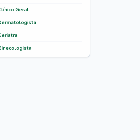
Clínico Geral
Dermatologista
Geriatra
Ginecologista