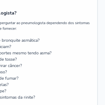
logista?
 perguntar ao pneumologista dependendo dos sintomas
 fornecer:
 bronquite asmática?
iciam?
esportes mesmo tendo asma?
de tosse?
rar câncer?
oso?
 de fumar?
elas?
ipe?
intomas da rinite?