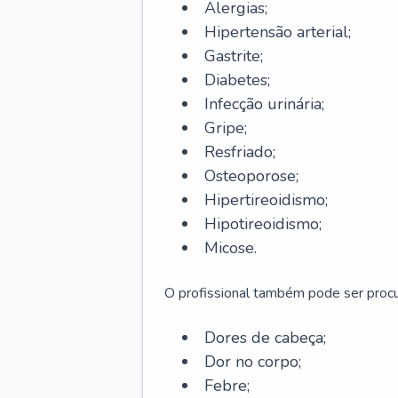
Alergias;
Hipertensão arterial;
Gastrite;
Diabetes;
Infecção urinária;
Gripe;
Resfriado;
Osteoporose;
Hipertireoidismo;
Hipotireoidismo;
Micose.
O profissional também pode ser pro
Dores de cabeça;
Dor no corpo;
Febre;