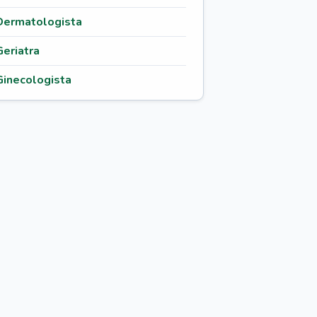
Dermatologista
Geriatra
Ginecologista