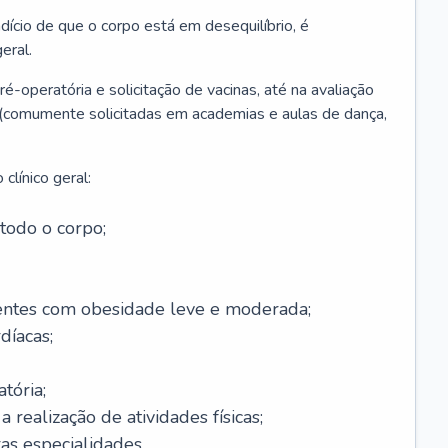
ício de que o corpo está em desequilíbrio, é
eral.
é-operatória e solicitação de vacinas, até na avaliação
as (comumente solicitadas em academias e aulas de dança,
clínico geral:
todo o corpo;
ntes com obesidade leve e moderada;
díacas;
tória;
 realização de atividades físicas;
s especialidades.