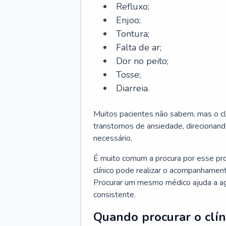
Refluxo;
Enjoo;
Tontura;
Falta de ar;
Dor no peito;
Tosse;
Diarreia.
Muitos pacientes não sabem, mas o cl
transtornos de ansiedade, direcionand
necessário.
É muito comum a procura por esse pr
clínico pode realizar o acompanhament
Procurar um mesmo médico ajuda a agil
consistente.
Quando procurar o clín