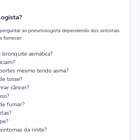
logista?
 perguntar ao pneumologista dependendo dos sintomas
 fornecer:
 bronquite asmática?
iciam?
esportes mesmo tendo asma?
de tosse?
rar câncer?
oso?
 de fumar?
elas?
ipe?
intomas da rinite?