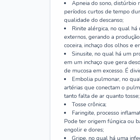
Apneia do sono, distúrbio 
períodos curtos de tempo dur
qualidade do descanso;
Rinite alérgica, no qual há
externos, gerando a produção
coceira, inchaço dos olhos e e
Sinusite, no qual há um pro
em um inchaço que gera desde
de mucosa em excesso. É divid
Embolia pulmonar, no qual
artérias que conectam o pul
tanto falta de ar quanto tosse;
Tosse crônica;
Faringite, processo inflama
Pode ter origem fúngica ou b
engolir e dores;
Gripe, no qual há uma infe