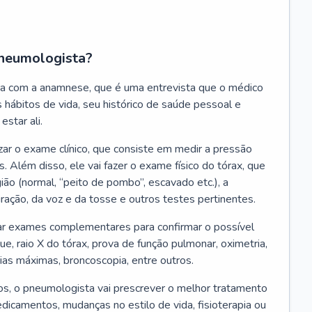
neumologista?
a com a anamnese, que é uma entrevista que o médico
 hábitos de vida, seu histórico de saúde pessoal e
estar ali.
zar o exame clínico, que consiste em medir a pressão
s. Além disso, ele vai fazer o exame físico do tórax, que
ião (normal, “peito de pombo”, escavado etc.), a
iração, da voz e da tosse e outros testes pertinentes.
tar exames complementares para confirmar o possível
e, raio X do tórax, prova de função pulmonar, oximetria,
ias máximas, broncoscopia, entre outros.
, o pneumologista vai prescrever o melhor tratamento
edicamentos, mudanças no estilo de vida, fisioterapia ou