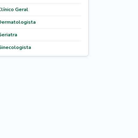
Clínico Geral
Dermatologista
Geriatra
Ginecologista