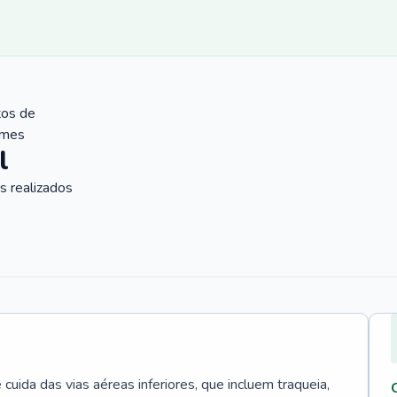
tos de
ames
l
 realizados
uida das vias aéreas inferiores, que incluem traqueia,