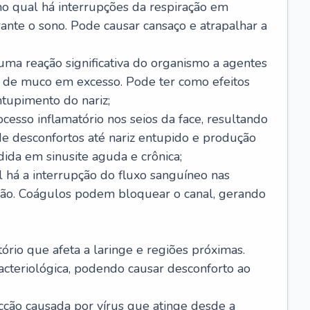
no qual há interrupções da respiração em
ante o sono. Pode causar cansaço e atrapalhar a
 uma reação significativa do organismo a agentes
 de muco em excesso. Pode ter como efeitos
ntupimento do nariz;
cesso inflamatório nos seios da face, resultando
 desconfortos até nariz entupido e produção
ida em sinusite aguda e crônica;
 há a interrupção do fluxo sanguíneo nas
mão. Coágulos podem bloquear o canal, gerando
tório que afeta a laringe e regiões próximas.
acteriológica, podendo causar desconforto ao
cção causada por vírus que atinge desde a