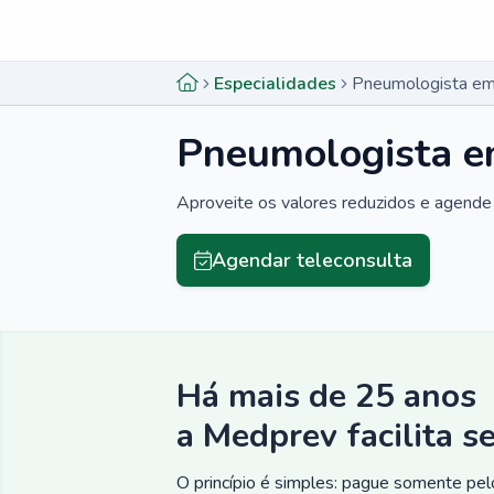
Menu lateral
Menu lateral
Especialidades
Pneumologista em
Pneumologista e
Aproveite os valores reduzidos e agende 
Agendar teleconsulta
Há mais de 25 anos
a Medprev facilita s
O princípio é simples: pague somente pelo