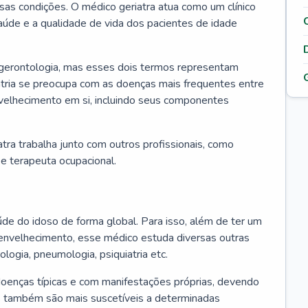
ssas condições. O médico geriatra atua como um clínico
úde e a qualidade de vida dos pacientes de idade
 gerontologia, mas esses dois termos representam
iatria se preocupa com as doenças mais frequentes entre
nvelhecimento em si, incluindo seus componentes
atra trabalha junto com outros profissionais, como
a e terapeuta ocupacional.
úde do idoso de forma global. Para isso, além de ter um
nvelhecimento, esse médico estuda diversas outras
ologia, pneumologia, psiquiatria etc.
oenças típicas e com manifestações próprias, devendo
os também são mais suscetíveis a determinadas