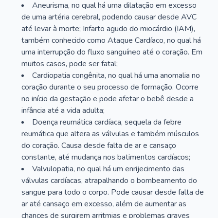
Aneurisma, no qual há uma dilatação em excesso
de uma artéria cerebral, podendo causar desde AVC
até levar à morte; Infarto agudo do miocárdio (IAM),
também conhecido como Ataque Cardíaco, no qual há
uma interrupção do fluxo sanguíneo até o coração. Em
muitos casos, pode ser fatal;
Cardiopatia congênita, no qual há uma anomalia no
coração durante o seu processo de formação. Ocorre
no início da gestação e pode afetar o bebê desde a
infância até a vida adulta;
Doença reumática cardíaca, sequela da febre
reumática que altera as válvulas e também músculos
do coração. Causa desde falta de ar e cansaço
constante, até mudança nos batimentos cardíacos;
Valvulopatia, no qual há um enrijecimento das
válvulas cardíacas, atrapalhando o bombeamento do
sangue para todo o corpo. Pode causar desde falta de
ar até cansaço em excesso, além de aumentar as
chances de surgirem arritmias e problemas graves