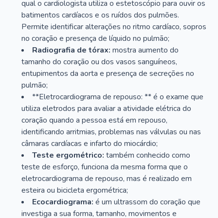
qual o cardiologista utiliza o estetoscópio para ouvir os
batimentos cardíacos e os ruídos dos pulmões.
Permite identificar alterações no ritmo cardíaco, sopros
no coração e presença de líquido no pulmão;
Radiografia de tórax:
mostra aumento do
tamanho do coração ou dos vasos sanguíneos,
entupimentos da aorta e presença de secreções no
pulmão;
**Eletrocardiograma de repouso: ** é o exame que
utiliza eletrodos para avaliar a atividade elétrica do
coração quando a pessoa está em repouso,
identificando arritmias, problemas nas válvulas ou nas
câmaras cardíacas e infarto do miocárdio;
Teste ergométrico:
também conhecido como
teste de esforço, funciona da mesma forma que o
eletrocardiograma de repouso, mas é realizado em
esteira ou bicicleta ergométrica;
Ecocardiograma:
é um ultrassom do coração que
investiga a sua forma, tamanho, movimentos e