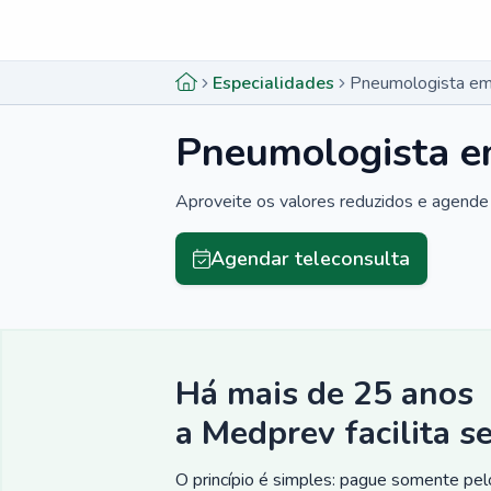
Menu lateral
Menu lateral
Especialidades
Pneumologista em
Pneumologista e
Aproveite os valores reduzidos e agende 
Agendar teleconsulta
Há mais de 25 anos
a Medprev facilita s
O princípio é simples: pague somente pelo