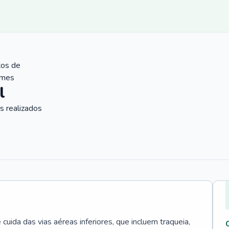
tos de
ames
l
 realizados
uida das vias aéreas inferiores, que incluem traqueia,