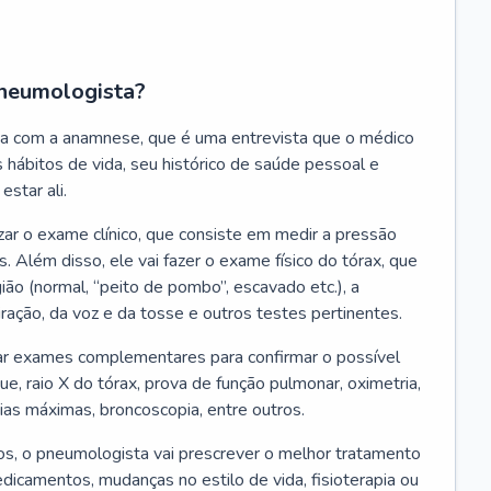
neumologista?
a com a anamnese, que é uma entrevista que o médico
 hábitos de vida, seu histórico de saúde pessoal e
estar ali.
zar o exame clínico, que consiste em medir a pressão
s. Além disso, ele vai fazer o exame físico do tórax, que
ião (normal, “peito de pombo”, escavado etc.), a
iração, da voz e da tosse e outros testes pertinentes.
tar exames complementares para confirmar o possível
e, raio X do tórax, prova de função pulmonar, oximetria,
ias máximas, broncoscopia, entre outros.
, o pneumologista vai prescrever o melhor tratamento
edicamentos, mudanças no estilo de vida, fisioterapia ou