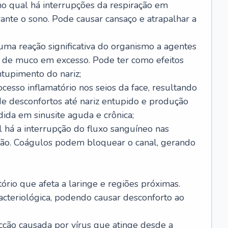
no qual há interrupções da respiração em
ante o sono. Pode causar cansaço e atrapalhar a
 uma reação significativa do organismo a agentes
 de muco em excesso. Pode ter como efeitos
ntupimento do nariz;
cesso inflamatório nos seios da face, resultando
 desconfortos até nariz entupido e produção
ida em sinusite aguda e crônica;
 há a interrupção do fluxo sanguíneo nas
mão. Coágulos podem bloquear o canal, gerando
tório que afeta a laringe e regiões próximas.
acteriológica, podendo causar desconforto ao
cção causada por vírus que atinge desde a