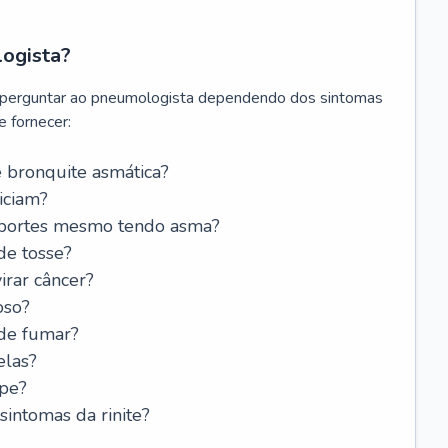
logista?
 perguntar ao pneumologista dependendo dos sintomas
 fornecer:
 bronquite asmática?
iciam?
esportes mesmo tendo asma?
de tosse?
rar câncer?
oso?
 de fumar?
elas?
ipe?
intomas da rinite?