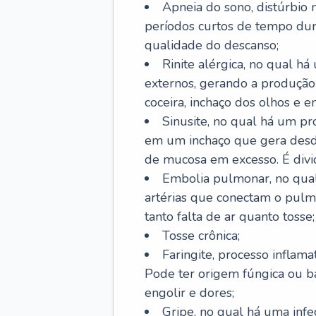
Apneia do sono, distúrbio 
períodos curtos de tempo dur
qualidade do descanso;
Rinite alérgica, no qual há
externos, gerando a produção
coceira, inchaço dos olhos e e
Sinusite, no qual há um pro
em um inchaço que gera desde
de mucosa em excesso. É divid
Embolia pulmonar, no qual
artérias que conectam o pul
tanto falta de ar quanto tosse;
Tosse crônica;
Faringite, processo inflama
Pode ter origem fúngica ou b
engolir e dores;
Gripe, no qual há uma infe