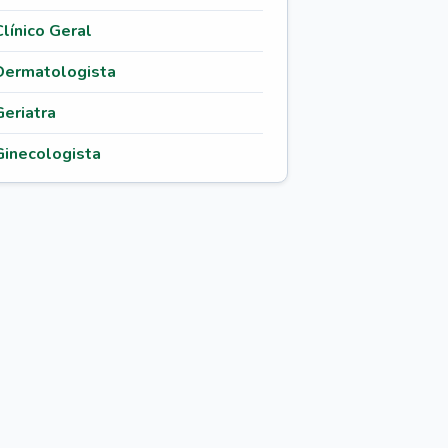
Clínico Geral
Dermatologista
Geriatra
Ginecologista