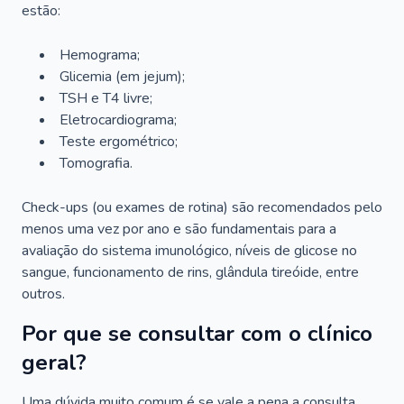
estão:
Hemograma;
Glicemia (em jejum);
TSH e T4 livre;
Eletrocardiograma;
Teste ergométrico;
Tomografia.
Check-ups (ou exames de rotina) são recomendados pelo
menos uma vez por ano e são fundamentais para a
avaliação do sistema imunológico, níveis de glicose no
sangue, funcionamento de rins, glândula tireóide, entre
outros.
Por que se consultar com o clínico
geral?
Uma dúvida muito comum é se vale a pena a consulta