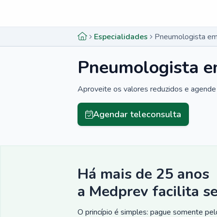
Menu lateral
Menu lateral
Especialidades
Pneumologista em
Pneumologista e
Aproveite os valores reduzidos e agende 
Agendar teleconsulta
Há mais de 25 anos
a Medprev facilita s
O princípio é simples: pague somente pelo