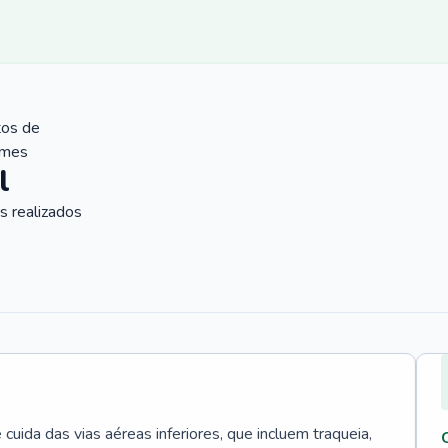
tos de
ames
l
 realizados
uida das vias aéreas inferiores, que incluem traqueia,