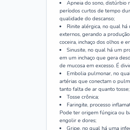
Apneia do sono, distúrbio 
períodos curtos de tempo dur
qualidade do descanso;
Rinite alérgica, no qual há
externos, gerando a produção
coceira, inchaço dos olhos e e
Sinusite, no qual há um pro
em um inchaço que gera desde
de mucosa em excesso. É divid
Embolia pulmonar, no qual
artérias que conectam o pul
tanto falta de ar quanto tosse;
Tosse crônica;
Faringite, processo inflama
Pode ter origem fúngica ou b
engolir e dores;
Gripe, no qual há uma infe