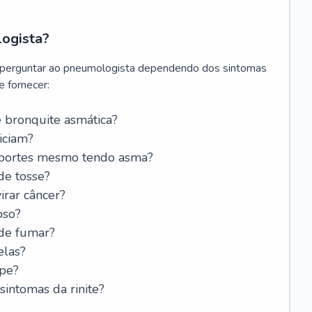
logista?
 perguntar ao pneumologista dependendo dos sintomas
 fornecer:
 bronquite asmática?
iciam?
esportes mesmo tendo asma?
de tosse?
rar câncer?
oso?
 de fumar?
elas?
ipe?
intomas da rinite?