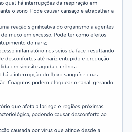
no qual há interrupções da respiração em
ante o sono. Pode causar cansaço e atrapalhar a
 uma reação significativa do organismo a agentes
 de muco em excesso. Pode ter como efeitos
ntupimento do nariz;
cesso inflamatório nos seios da face, resultando
 desconfortos até nariz entupido e produção
ida em sinusite aguda e crônica;
 há a interrupção do fluxo sanguíneo nas
mão. Coágulos podem bloquear o canal, gerando
tório que afeta a laringe e regiões próximas.
acteriológica, podendo causar desconforto ao
cção causada por vírus que atinge desde a