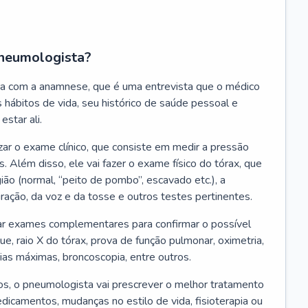
neumologista?
a com a anamnese, que é uma entrevista que o médico
 hábitos de vida, seu histórico de saúde pessoal e
estar ali.
zar o exame clínico, que consiste em medir a pressão
s. Além disso, ele vai fazer o exame físico do tórax, que
ião (normal, “peito de pombo”, escavado etc.), a
iração, da voz e da tosse e outros testes pertinentes.
tar exames complementares para confirmar o possível
e, raio X do tórax, prova de função pulmonar, oximetria,
ias máximas, broncoscopia, entre outros.
, o pneumologista vai prescrever o melhor tratamento
edicamentos, mudanças no estilo de vida, fisioterapia ou