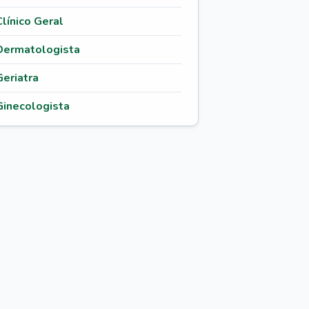
Clínico Geral
Dermatologista
Geriatra
Ginecologista