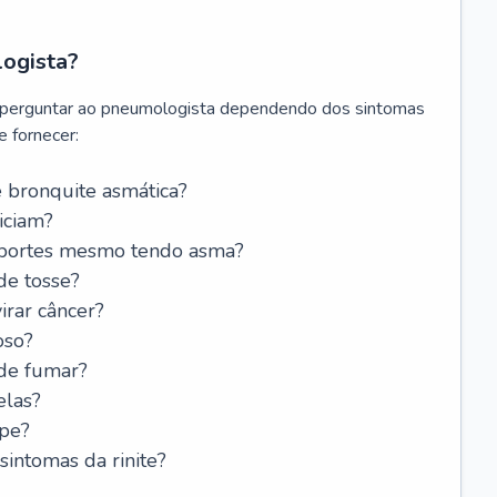
logista?
 perguntar ao pneumologista dependendo dos sintomas
 fornecer:
 bronquite asmática?
iciam?
esportes mesmo tendo asma?
de tosse?
rar câncer?
oso?
 de fumar?
elas?
ipe?
intomas da rinite?