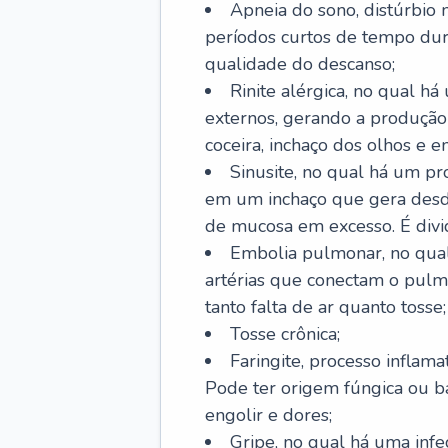
Apneia do sono, distúrbio 
períodos curtos de tempo dur
qualidade do descanso;
Rinite alérgica, no qual há
externos, gerando a produção
coceira, inchaço dos olhos e e
Sinusite, no qual há um pro
em um inchaço que gera desde
de mucosa em excesso. É divid
Embolia pulmonar, no qual
artérias que conectam o pul
tanto falta de ar quanto tosse;
Tosse crônica;
Faringite, processo inflama
Pode ter origem fúngica ou b
engolir e dores;
Gripe, no qual há uma infe