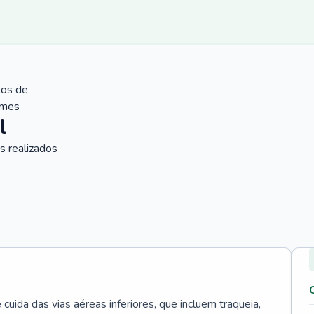
tos de
ames
l
 realizados
uida das vias aéreas inferiores, que incluem traqueia,