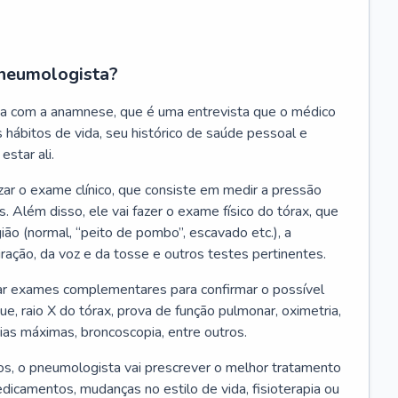
neumologista?
a com a anamnese, que é uma entrevista que o médico
 hábitos de vida, seu histórico de saúde pessoal e
estar ali.
zar o exame clínico, que consiste em medir a pressão
s. Além disso, ele vai fazer o exame físico do tórax, que
ião (normal, “peito de pombo”, escavado etc.), a
iração, da voz e da tosse e outros testes pertinentes.
tar exames complementares para confirmar o possível
e, raio X do tórax, prova de função pulmonar, oximetria,
ias máximas, broncoscopia, entre outros.
, o pneumologista vai prescrever o melhor tratamento
edicamentos, mudanças no estilo de vida, fisioterapia ou