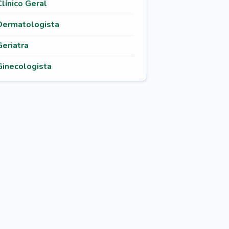
Clínico Geral
Dermatologista
Geriatra
Ginecologista