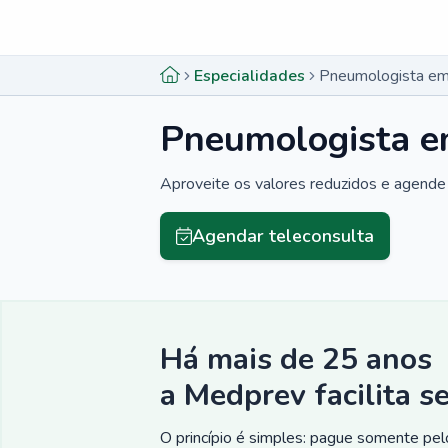
Menu lateral
Menu lateral
Especialidades
Pneumologista em
Pneumologista e
Aproveite os valores reduzidos e agende 
Agendar teleconsulta
Há mais de 25 anos
a Medprev facilita s
O princípio é simples: pague somente pelo