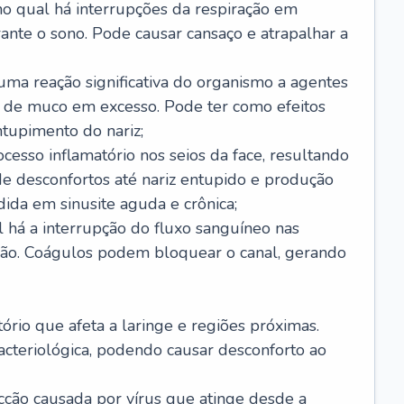
no qual há interrupções da respiração em
ante o sono. Pode causar cansaço e atrapalhar a
 uma reação significativa do organismo a agentes
 de muco em excesso. Pode ter como efeitos
ntupimento do nariz;
cesso inflamatório nos seios da face, resultando
 desconfortos até nariz entupido e produção
ida em sinusite aguda e crônica;
 há a interrupção do fluxo sanguíneo nas
mão. Coágulos podem bloquear o canal, gerando
tório que afeta a laringe e regiões próximas.
acteriológica, podendo causar desconforto ao
cção causada por vírus que atinge desde a