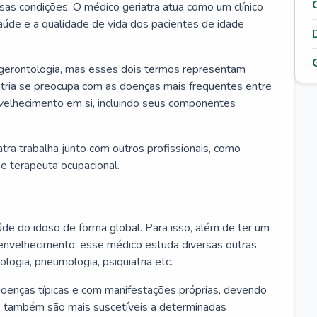
ssas condições. O médico geriatra atua como um clínico
úde e a qualidade de vida dos pacientes de idade
 gerontologia, mas esses dois termos representam
iatria se preocupa com as doenças mais frequentes entre
nvelhecimento em si, incluindo seus componentes
atra trabalha junto com outros profissionais, como
a e terapeuta ocupacional.
úde do idoso de forma global. Para isso, além de ter um
nvelhecimento, esse médico estuda diversas outras
ologia, pneumologia, psiquiatria etc.
oenças típicas e com manifestações próprias, devendo
os também são mais suscetíveis a determinadas