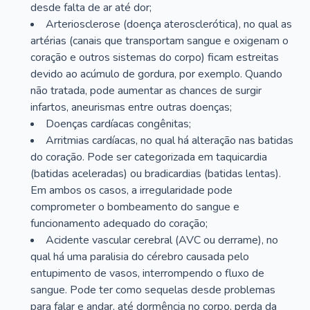
desde falta de ar até dor;
Arteriosclerose (doença aterosclerótica), no qual as
artérias (canais que transportam sangue e oxigenam o
coração e outros sistemas do corpo) ficam estreitas
devido ao acúmulo de gordura, por exemplo. Quando
não tratada, pode aumentar as chances de surgir
infartos, aneurismas entre outras doenças;
Doenças cardíacas congênitas;
Arritmias cardíacas, no qual há alteração nas batidas
do coração. Pode ser categorizada em taquicardia
(batidas aceleradas) ou bradicardias (batidas lentas).
Em ambos os casos, a irregularidade pode
comprometer o bombeamento do sangue e
funcionamento adequado do coração;
Acidente vascular cerebral (AVC ou derrame), no
qual há uma paralisia do cérebro causada pelo
entupimento de vasos, interrompendo o fluxo de
sangue. Pode ter como sequelas desde problemas
para falar e andar, até dormência no corpo, perda da