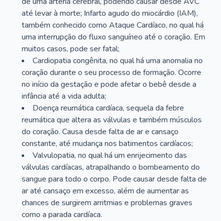
de uma artéria cerebral, podendo causar desde AVC
até levar à morte; Infarto agudo do miocárdio (IAM),
também conhecido como Ataque Cardíaco, no qual há
uma interrupção do fluxo sanguíneo até o coração. Em
muitos casos, pode ser fatal;
Cardiopatia congênita, no qual há uma anomalia no
coração durante o seu processo de formação. Ocorre
no início da gestação e pode afetar o bebê desde a
infância até a vida adulta;
Doença reumática cardíaca, sequela da febre
reumática que altera as válvulas e também músculos
do coração. Causa desde falta de ar e cansaço
constante, até mudança nos batimentos cardíacos;
Valvulopatia, no qual há um enrijecimento das
válvulas cardíacas, atrapalhando o bombeamento do
sangue para todo o corpo. Pode causar desde falta de
ar até cansaço em excesso, além de aumentar as
chances de surgirem arritmias e problemas graves
como a parada cardíaca.