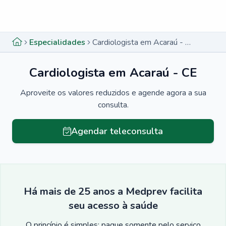
Menu lateral
Menu lateral
Especialidades
Cardiologista em Acaraú - CE
Cardiologista em Acaraú - CE
Aproveite os valores reduzidos e agende agora a sua
consulta.
Agendar teleconsulta
Há mais de 25 anos a Medprev facilita
seu acesso à saúde
O princípio é simples: pague somente pelo serviço