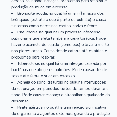
aéreas, causando inchaços, problemas para respirar e
produção de muco em excesso;
Bronquite aguda, no qual há uma inflamação dos
brônquios (estrutura que é parte do pulmão) e causa
sintomas como dores nas costas, coriza e febre;
Pneumonia, no qual há um processo infeccioso
pulmonar e que afeta também a caixa torácica. Pode
haver o acúmulo de líquido (como pus) e levar à morte
nos piores casos. Causa desde catarro até calafrios e
problemas para respirar;
Tuberculose, no qual há uma infecção causada por
bactérias que atinge os pulmões. Pode causar desde
tosse até febre e suor em excesso;
Apneia do sono, distúrbio no qual há interrupções
da respiração em períodos curtos de tempo durante o
sono. Pode causar cansaço e atrapalhar a qualidade do
descanso;
Rinite alérgica, no qual há uma reação significativa
do organismo a agentes externos, gerando a produção