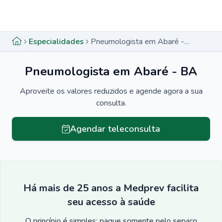
Menu lateral
Menu lateral
Especialidades
Pneumologista em Abaré - BA
Pneumologista em Abaré - BA
Aproveite os valores reduzidos e agende agora a sua
consulta.
Agendar teleconsulta
Há mais de 25 anos a Medprev facilita
seu acesso à saúde
O princípio é simples: pague somente pelo serviço