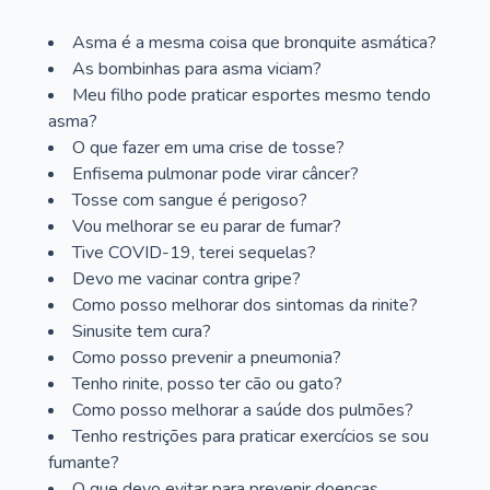
Asma é a mesma coisa que bronquite asmática?
As bombinhas para asma viciam?
Meu filho pode praticar esportes mesmo tendo
asma?
O que fazer em uma crise de tosse?
Enfisema pulmonar pode virar câncer?
Tosse com sangue é perigoso?
Vou melhorar se eu parar de fumar?
Tive COVID-19, terei sequelas?
Devo me vacinar contra gripe?
Como posso melhorar dos sintomas da rinite?
Sinusite tem cura?
Como posso prevenir a pneumonia?
Tenho rinite, posso ter cão ou gato?
Como posso melhorar a saúde dos pulmões?
Tenho restrições para praticar exercícios se sou
fumante?
O que devo evitar para prevenir doenças