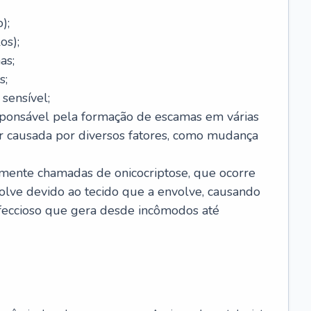
);
os);
as;
s;
sensível;
sponsável pela formação de escamas em várias
r causada por diversos fatores, como mudança
lmente chamadas de onicocriptose, que ocorre
lve devido ao tecido que a envolve, causando
nfeccioso que gera desde incômodos até