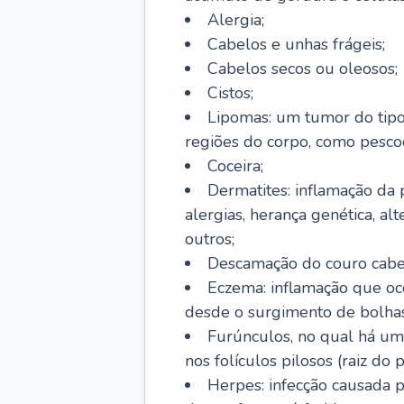
Alergia;
Cabelos e unhas frágeis;
Cabelos secos ou oleosos;
Cistos;
Lipomas: um tumor do tip
regiões do corpo, como pescoç
Coceira;
Dermatites: inflamação da 
alergias, herança genética, al
outros;
Descamação do couro cabel
Eczema: inflamação que oc
desde o surgimento de bolhas
Furúnculos, no qual há um
nos folículos pilosos (raiz do
Herpes: infecção causada 