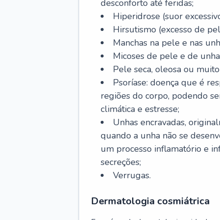
desconforto até feridas;
Hiperidrose (suor excessivo
Hirsutismo (excesso de pel
Manchas na pele e nas unh
Micoses de pele e de unha
Pele seca, oleosa ou muito 
Psoríase: doença que é re
regiões do corpo, podendo se
climática e estresse;
Unhas encravadas, origina
quando a unha não se desenvo
um processo inflamatório e i
secreções;
Verrugas.
Dermatologia cosmiátrica