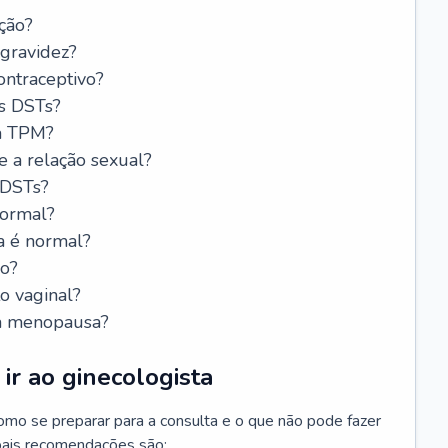
ção?
 gravidez?
ntraceptivo?
s DSTs?
da TPM?
e a relação sexual?
 DSTs?
normal?
a é normal?
do?
o vaginal?
da menopausa?
ir ao ginecologista
mo se preparar para a consulta e o que não pode fazer
cipais recomendações são: