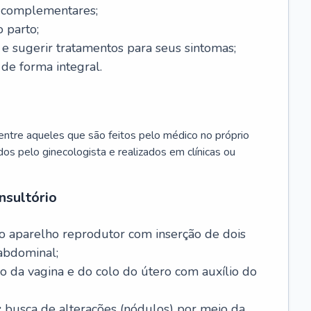
s complementares;
 parto;
sugerir tratamentos para seus sintomas;
de forma integral.
ntre aqueles que são feitos pelo médico no próprio
dos pelo ginecologista e realizados em clínicas ou
nsultório
o aparelho reprodutor com inserção de dois
abdominal;
o da vagina e do colo do útero com auxílio do
:
busca de alterações (nódulos) por meio da