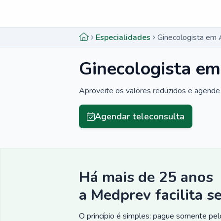
Menu lateral
Menu lateral
Especialidades
Ginecologista em 
Ginecologista em
Aproveite os valores reduzidos e agende 
Agendar teleconsulta
Há mais de 25 anos
a Medprev facilita s
O princípio é simples: pague somente pelo