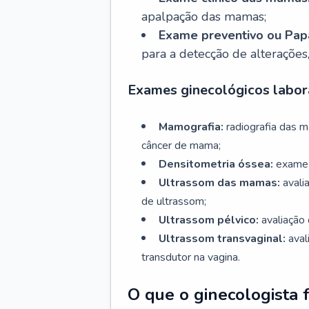
apalpação das mamas;
Exame preventivo ou Papa
para a detecção de alterações
Exames ginecológicos labora
Mamografia:
radiografia das 
câncer de mama;
Densitometria óssea:
exame 
Ultrassom das mamas:
avali
de ultrassom;
Ultrassom pélvico:
avaliação 
Ultrassom transvaginal:
aval
transdutor na vagina.
O que o ginecologista 