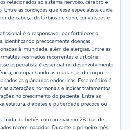
ios relacionados ao sistema nervoso, cérebro e
 Entre as condições que esse especialista cuida,
dor de cabeça, distúrbios de sono, convulsões e
ofissional é o responsável por fortalecer o
ça, identificando precocemente doenças
cionadas à imunidade, além de alergias. Entre as
matites, resfriados recorrentes e urticária;
 esse especialista é essencial no desenvolvimento
scência, acompanhando as mudanças do corpo e
ionados às glândulas endócrinas. Esse médico é
 as alterações hormonais e indicar tratamentos
rações no crescimento do paciente. Entre as
ixa estatura, diabetes e puberdade precoce ou
nal cuida de bebês com no máximo 28 dias de
erados recém-nascidos. Durante o primeiro mês