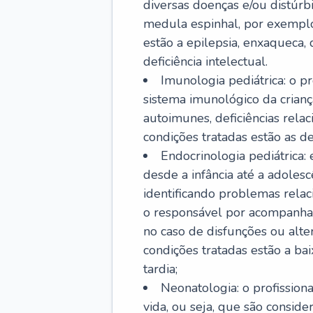
diversas doenças e/ou distúrb
medula espinhal, por exemplo.
estão a epilepsia, enxaqueca, 
deficiência intelectual.
Imunologia pediátrica: o pr
sistema imunológico da crian
autoimunes, deficiências rela
condições tratadas estão as der
Endocrinologia pediátrica:
desde a infância até a adole
identificando problemas relac
o responsável por acompanhar
no caso de disfunções ou alte
condições tratadas estão a ba
tardia;
Neonatologia: o profissio
vida, ou seja, que são consid