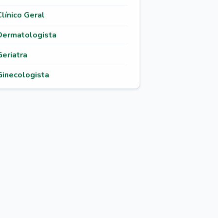
Clínico Geral
Dermatologista
Geriatra
Ginecologista