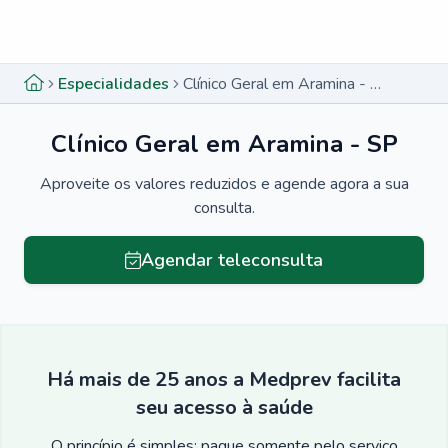
Menu lateral
Menu lateral
Especialidades
Clínico Geral em Aramina - SP
Clínico Geral em Aramina - SP
Aproveite os valores reduzidos e agende agora a sua
consulta.
Agendar teleconsulta
Há mais de 25 anos a Medprev facilita
seu acesso à saúde
O princípio é simples: pague somente pelo serviço