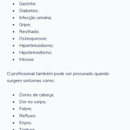
Gastrite;
Diabetes;
Infecção urinária;
Gripe;
Resfriado;
Osteoporose;
Hipertireoidismo;
Hipotireoidismo;
Micose.
O profissional também pode ser procurado quando
surgem sintomas como:
Dores de cabeça;
Dor no corpo;
Febre;
Refluxo;
Enjoo;
Tontura;