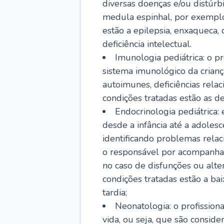
diversas doenças e/ou distúrb
medula espinhal, por exemplo.
estão a epilepsia, enxaqueca, 
deficiência intelectual.
Imunologia pediátrica: o pr
sistema imunológico da crian
autoimunes, deficiências rela
condições tratadas estão as der
Endocrinologia pediátrica:
desde a infância até a adole
identificando problemas relac
o responsável por acompanhar
no caso de disfunções ou alte
condições tratadas estão a ba
tardia;
Neonatologia: o profissio
vida, ou seja, que são consid