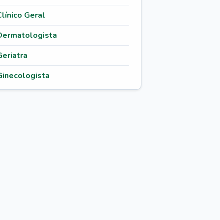
Clínico Geral
Dermatologista
Geriatra
Ginecologista