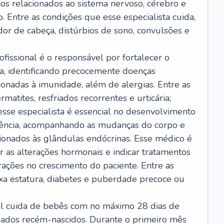
ios relacionados ao sistema nervoso, cérebro e
 Entre as condições que esse especialista cuida,
dor de cabeça, distúrbios de sono, convulsões e
ofissional é o responsável por fortalecer o
ça, identificando precocemente doenças
cionadas à imunidade, além de alergias. Entre as
matites, resfriados recorrentes e urticária;
 esse especialista é essencial no desenvolvimento
scência, acompanhando as mudanças do corpo e
ionados às glândulas endócrinas. Esse médico é
 as alterações hormonais e indicar tratamentos
rações no crescimento do paciente. Entre as
ixa estatura, diabetes e puberdade precoce ou
nal cuida de bebês com no máximo 28 dias de
erados recém-nascidos. Durante o primeiro mês