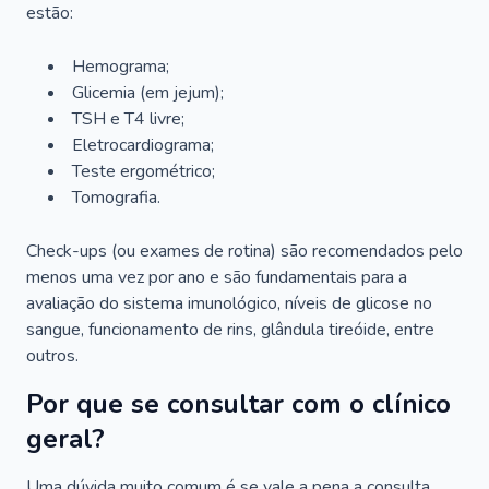
estão:
Hemograma;
Glicemia (em jejum);
TSH e T4 livre;
Eletrocardiograma;
Teste ergométrico;
Tomografia.
Check-ups (ou exames de rotina) são recomendados pelo
menos uma vez por ano e são fundamentais para a
avaliação do sistema imunológico, níveis de glicose no
sangue, funcionamento de rins, glândula tireóide, entre
outros.
Por que se consultar com o clínico
geral?
Uma dúvida muito comum é se vale a pena a consulta