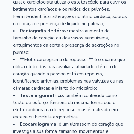
qual o cardiologista utiliza o estetoscópio para ouvir os
batimentos cardíacos e os ruídos dos pulmões.
Permite identificar alterações no ritmo cardíaco, sopros
no coração e presença de líquido no pulmão;
Radiografia de tórax:
mostra aumento do
tamanho do coração ou dos vasos sanguíneos,
entupimentos da aorta e presença de secreções no
pulmão;
**Eletrocardiograma de repouso: ** é o exame que
utiliza eletrodos para avaliar a atividade elétrica do
coração quando a pessoa está em repouso,
identificando arritmias, problemas nas válvulas ou nas
câmaras cardíacas e infarto do miocárdio;
Teste ergométrico:
também conhecido como
teste de esforço, funciona da mesma forma que o
eletrocardiograma de repouso, mas é realizado em
esteira ou bicicleta ergométrica;
Ecocardiograma:
é um ultrassom do coração que
investiga a sua forma, tamanho, movimentos e