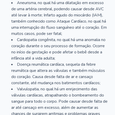
Aneurisma, no qual há uma dilatação em excesso
de uma artéria cerebral, podendo causar desde AVC
até levar à morte; Infarto agudo do miocárdio (IAM),
também conhecido como Ataque Cardíaco, no qual há
uma interrupção do fluxo sanguíneo até o coração. Em
muitos casos, pode ser fatal;
Cardiopatia congênita, no qual há uma anomalia no
coração durante o seu processo de formação. Ocorre
no início da gestação e pode afetar o bebê desde a
infância até a vida adulta;
Doença reumática cardíaca, sequela da febre
reumática que altera as válvulas e também músculos
do coração. Causa desde falta de ar e cansaço
constante, até mudança nos batimentos cardíacos;
Valvulopatia, no qual há um enrijecimento das
válvulas cardíacas, atrapalhando o bombeamento do
sangue para todo o corpo. Pode causar desde falta de
ar até cansaço em excesso, além de aumentar as
chances de surgirem arritmias e problemas graves