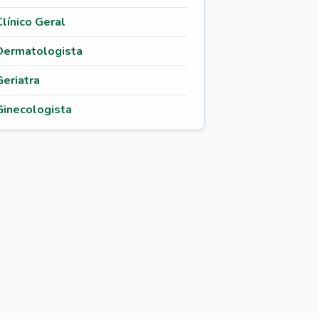
Clínico Geral
Dermatologista
Geriatra
Ginecologista