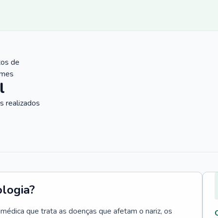
tos de
ames
l
 realizados
ologia?
e médica que trata as doenças que afetam o nariz, os