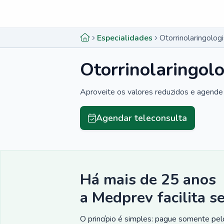
Menu lateral
Menu lateral
Especialidades
Otorrinolaringolog
Otorrinolaringolo
Aproveite os valores reduzidos e agende 
Agendar teleconsulta
Há mais de 25 anos
a Medprev facilita s
O princípio é simples: pague somente pelo