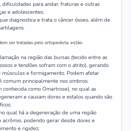
 dificuldades para andar, fraturas e outras
as e adolescentes;
 que diagnostica e trata o câncer ósseo, além de
artilagens.
em ser tratadas pelo ortopedista, estão:
flamação na região das bursas (tecido entre as
ossos e tendões sofram com o atrito), gerando
os músculos e formigamento. Podem afetar
 é comum principalmente nos ombros;
 conhecida como Omartrose), no qual as
degeneram e causam dores e estalos quando são
icos;
, no qual há a degeneração de uma região
e o acrômio, podendo gerar desde dores e
imento e rigidez;