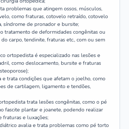
cirurgia ortopédica;
rata problemas que atingem ossos, músculos,
elo, como fraturas, cotovelo retraído, cotovelo
ta, síndrome de pronador e bursite;
ui o tratamento de deformidades congênitas ou
do carpo, tendinite, fraturas etc., com ou sem
ico ortopedista é especializado nas lesões e
ril, como deslocamento, bursite e fraturas
steoporose);
ia e trata condições que afetam o joelho, como
sões de cartilagem, ligamento e tendões,
ortopedista trata lesões congênitas, como o pé
mo fascite plantar e joanete, podendo realizar
 fraturas e luxações;
ediátrico avalia e trata problemas como pé torto