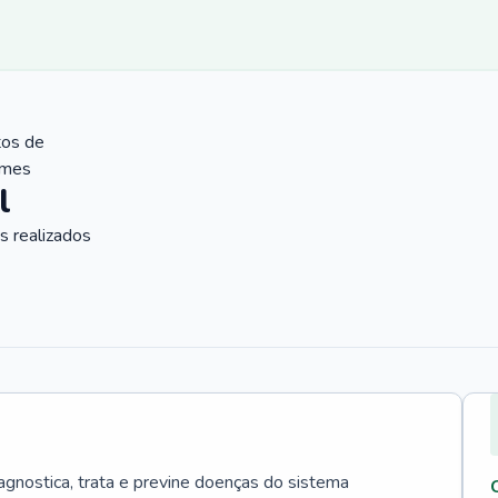
tos de
ames
l
 realizados
agnostica, trata e previne doenças do sistema