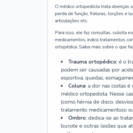
O médico ortopedista trata doenças o
perda de função, fraturas, torções e 
articulações etc.
Para isso, ele faz consultas, solicita
medicamentos, indica tratamentos como f
ortopédica. Saiba mais sobre o que fa
Trauma ortopédico
: é o t
podem ser causadas por aciden
esportiva, quedas, esmagament
Coluna
: a dor nas costas 
médico ortopedista. Nesse ca
(como hérnia de disco, desvios
tratamento medicamentoso ou 
Ombro
: dedica-se ao trat
bursite e outras lesões que 