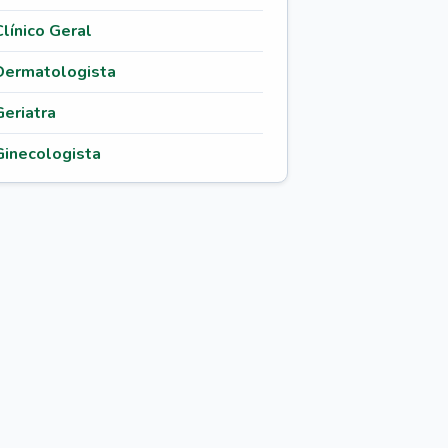
Clínico Geral
Dermatologista
Geriatra
Ginecologista