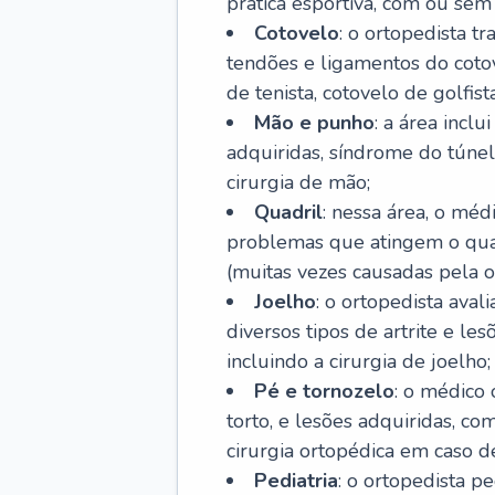
prática esportiva, com ou sem 
Cotovelo
: o ortopedista t
tendões e ligamentos do cotov
de tenista, cotovelo de golfis
Mão e punho
: a área incl
adquiridas, síndrome do túnel 
cirurgia de mão;
Quadril
: nessa área, o méd
problemas que atingem o quad
(muitas vezes causadas pela o
Joelho
: o ortopedista aval
diversos tipos de artrite e le
incluindo a cirurgia de joelho;
Pé e tornozelo
: o médico 
torto, e lesões adquiridas, co
cirurgia ortopédica em caso de
Pediatria
: o ortopedista p