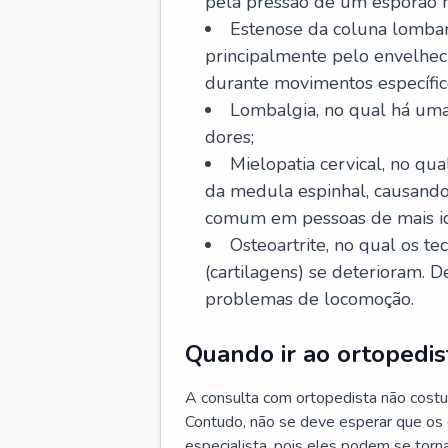
pela pressão de um esporão n
Estenose da coluna lombar
principalmente pelo envelhec
durante movimentos específic
Lombalgia, no qual há uma
dores;
Mielopatia cervical, no q
da medula espinhal, causando
comum em pessoas de mais i
Osteoartrite, no qual os te
(cartilagens) se deterioram. 
problemas de locomoção.
Quando ir ao ortopedis
A consulta com ortopedista não costu
Contudo, não se deve esperar que os
especialista, pois eles podem se torna