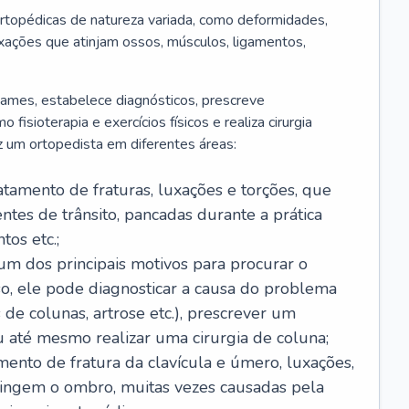
rtopédicas de natureza variada, como deformidades,
luxações que atinjam ossos, músculos, ligamentos,
 exames, estabelece diagnósticos, prescreve
isioterapia e exercícios físicos e realiza cirurgia
z um ortopedista em diferentes áreas:
ratamento de fraturas, luxações e torções, que
tes de trânsito, pancadas durante a prática
os etc.;
é um dos principais motivos para procurar o
so, ele pode diagnosticar a causa do problema
 de colunas, artrose etc.), prescrever um
até mesmo realizar uma cirurgia de coluna;
amento de fratura da clavícula e úmero, luxações,
atingem o ombro, muitas vezes causadas pela