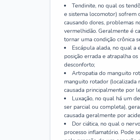
Tendinite, no qual os tendõ
e sistema locomotor) sofrem 
causando dores, problemas no
vermelhidão. Geralmente é ca
tornar uma condição crônica se
Escápula alada, no qual a e
posição errada e atrapalha o
desconforto;
Artropatia do manguito rot
manguito rotador (localizada
causada principalmente por les
Luxação, no qual há um de
ser parcial ou completa), ger
causada geralmente por aciden
Dor ciática, no qual o ner
processo inflamatório. Pode s