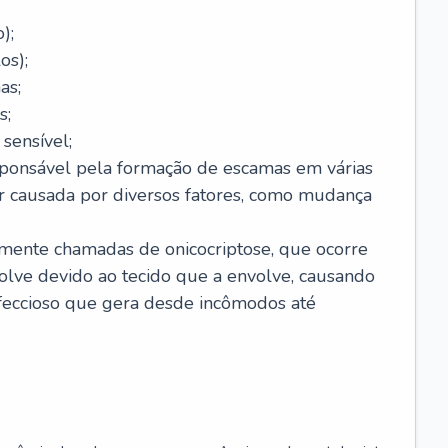
);
os);
as;
s;
sensível;
sponsável pela formação de escamas em várias
r causada por diversos fatores, como mudança
lmente chamadas de onicocriptose, que ocorre
lve devido ao tecido que a envolve, causando
nfeccioso que gera desde incômodos até