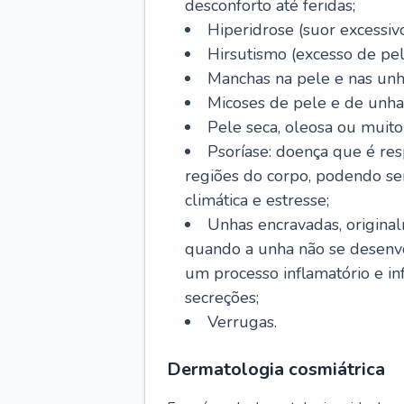
desconforto até feridas;
Hiperidrose (suor excessivo
Hirsutismo (excesso de pel
Manchas na pele e nas unh
Micoses de pele e de unha
Pele seca, oleosa ou muito 
Psoríase: doença que é re
regiões do corpo, podendo se
climática e estresse;
Unhas encravadas, origina
quando a unha não se desenvo
um processo inflamatório e i
secreções;
Verrugas.
Dermatologia cosmiátrica