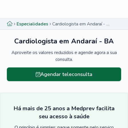
Menu lateral
Menu lateral
Especialidades
Cardiologista em Andaraí - BA
Cardiologista em Andaraí - BA
Aproveite os valores reduzidos e agende agora a sua
consulta.
Agendar teleconsulta
Há mais de 25 anos a Medprev facilita
seu acesso à saúde
O princípio é simples: pague somente pelo serviço