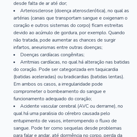
desde falta de ar até dor;
Arteriosclerose (doença aterosclerótica), no qual as
artérias (canais que transportam sangue e oxigenam o
coração e outros sistemas do corpo) ficam estreitas
devido ao acúmulo de gordura, por exemplo. Quando
não tratada, pode aumentar as chances de surgir
infartos, aneurismas entre outras doenças;
Doenças cardíacas congênitas;
Arritmias cardíacas, no qual há alteração nas batidas
do coração. Pode ser categorizada em taquicardia
(batidas aceleradas) ou bradicardias (batidas lentas).
Em ambos os casos, a irregularidade pode
comprometer o bombeamento do sangue e
funcionamento adequado do coração;
Acidente vascular cerebral (AVC ou derrame), no
qual há uma paralisia do cérebro causada pelo
entupimento de vasos, interrompendo o fluxo de
sangue. Pode ter como sequelas desde problemas
para falar e andar, até dormência no corpo, perda da