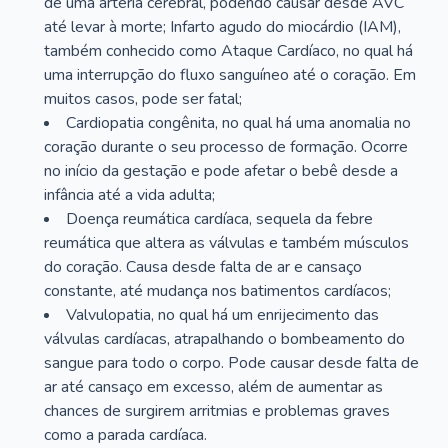
de uma artéria cerebral, podendo causar desde AVC
até levar à morte; Infarto agudo do miocárdio (IAM),
também conhecido como Ataque Cardíaco, no qual há
uma interrupção do fluxo sanguíneo até o coração. Em
muitos casos, pode ser fatal;
Cardiopatia congênita, no qual há uma anomalia no
coração durante o seu processo de formação. Ocorre
no início da gestação e pode afetar o bebê desde a
infância até a vida adulta;
Doença reumática cardíaca, sequela da febre
reumática que altera as válvulas e também músculos
do coração. Causa desde falta de ar e cansaço
constante, até mudança nos batimentos cardíacos;
Valvulopatia, no qual há um enrijecimento das
válvulas cardíacas, atrapalhando o bombeamento do
sangue para todo o corpo. Pode causar desde falta de
ar até cansaço em excesso, além de aumentar as
chances de surgirem arritmias e problemas graves
como a parada cardíaca.