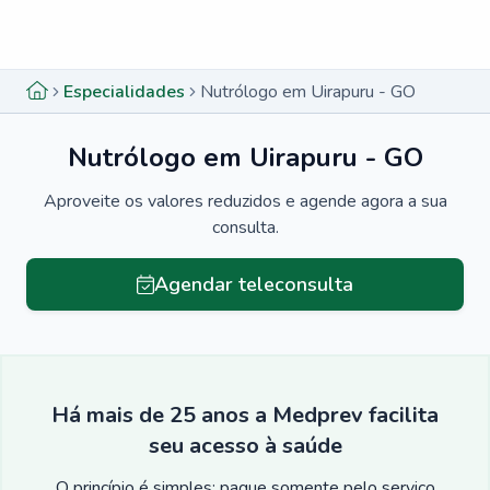
Menu lateral
Menu lateral
Especialidades
Nutrólogo em Uirapuru - GO
Nutrólogo em Uirapuru - GO
Aproveite os valores reduzidos e agende agora a sua
consulta.
Agendar teleconsulta
Há mais de 25 anos a Medprev facilita
seu acesso à saúde
O princípio é simples: pague somente pelo serviço