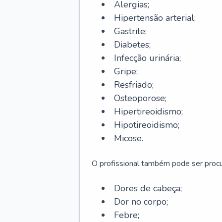
Alergias;
Hipertensão arterial;
Gastrite;
Diabetes;
Infecção urinária;
Gripe;
Resfriado;
Osteoporose;
Hipertireoidismo;
Hipotireoidismo;
Micose.
O profissional também pode ser pro
Dores de cabeça;
Dor no corpo;
Febre;