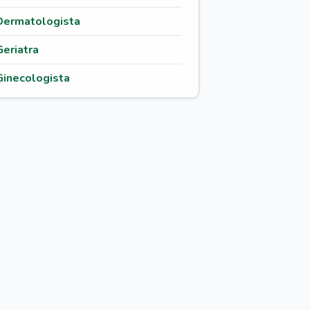
Dermatologista
Geriatra
Ginecologista