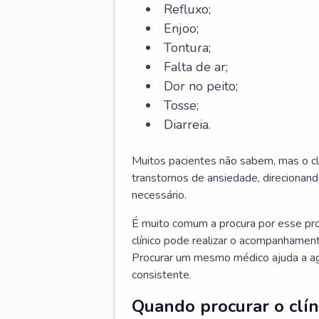
Refluxo;
Enjoo;
Tontura;
Falta de ar;
Dor no peito;
Tosse;
Diarreia.
Muitos pacientes não sabem, mas o cl
transtornos de ansiedade, direcionand
necessário.
É muito comum a procura por esse pr
clínico pode realizar o acompanhament
Procurar um mesmo médico ajuda a agil
consistente.
Quando procurar o clín