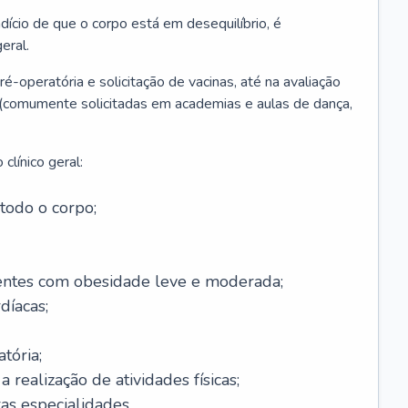
ício de que o corpo está em desequilíbrio, é
eral.
é-operatória e solicitação de vacinas, até na avaliação
as (comumente solicitadas em academias e aulas de dança,
clínico geral:
todo o corpo;
ntes com obesidade leve e moderada;
díacas;
tória;
 realização de atividades físicas;
s especialidades.