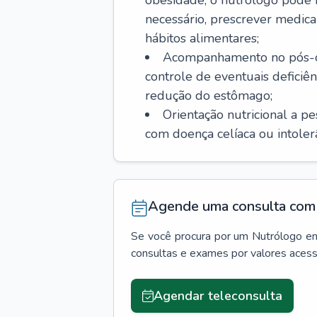
obesidade, o nutrólogo pode i
necessário, prescrever med
hábitos alimentares;
Acompanhamento no pós-ope
controle de eventuais deficiên
redução do estômago;
Orientação nutricional a p
com doença celíaca ou intolerân
Agende uma consulta com 
Se você procura por um
Nutrólogo
e
consultas e exames por valores aces
Agendar teleconsulta