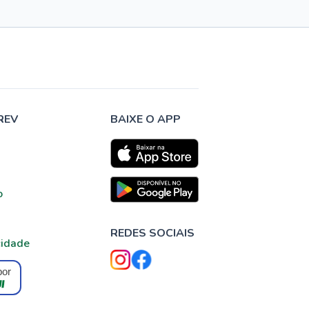
REV
BAIXE O APP
o
REDES SOCIAIS
cidade
por