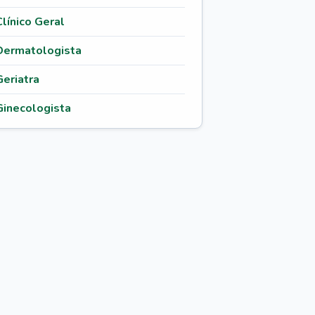
Clínico Geral
Dermatologista
Geriatra
Ginecologista