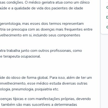
ssas condições. O médico geriatra atua como um clínico
úde e a qualidade de vida dos pacientes de idade
 gerontologia, mas esses dois termos representam
iatria se preocupa com as doenças mais frequentes entre
nvelhecimento em si, incluindo seus componentes
atra trabalha junto com outros profissionais, como
a e terapeuta ocupacional.
úde do idoso de forma global. Para isso, além de ter um
nvelhecimento, esse médico estuda diversas outras
ologia, pneumologia, psiquiatria etc.
oenças típicas e com manifestações próprias, devendo
os também são mais suscetíveis a determinadas