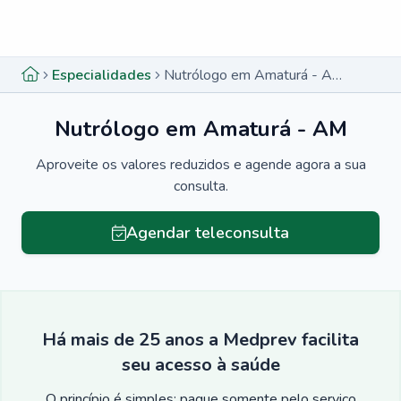
Menu lateral
Menu lateral
Especialidades
Nutrólogo em Amaturá - AM
Nutrólogo em Amaturá - AM
Aproveite os valores reduzidos e agende agora a sua
consulta.
Agendar teleconsulta
Há mais de 25 anos a Medprev facilita
seu acesso à saúde
O princípio é simples: pague somente pelo serviço