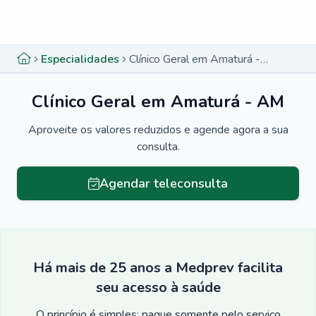
Menu lateral
Menu lateral
Especialidades
Clínico Geral em Amaturá - AM
Clínico Geral em Amaturá - AM
Aproveite os valores reduzidos e agende agora a sua
consulta.
Agendar teleconsulta
Há mais de 25 anos a Medprev facilita
seu acesso à saúde
O princípio é simples: pague somente pelo serviço