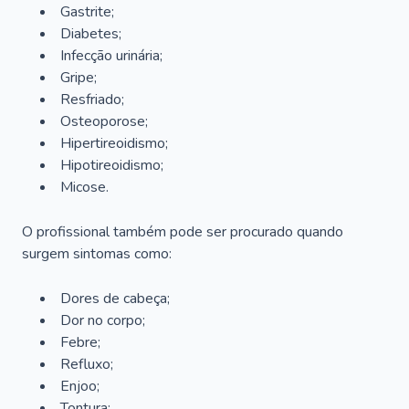
Gastrite;
Diabetes;
Infecção urinária;
Gripe;
Resfriado;
Osteoporose;
Hipertireoidismo;
Hipotireoidismo;
Micose.
O profissional também pode ser procurado quando
surgem sintomas como:
Dores de cabeça;
Dor no corpo;
Febre;
Refluxo;
Enjoo;
Tontura;