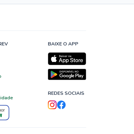
REV
BAIXE O APP
o
REDES SOCIAIS
cidade
por