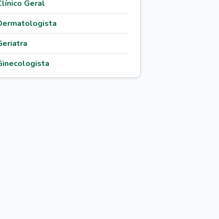
Clínico Geral
Dermatologista
Geriatra
Ginecologista