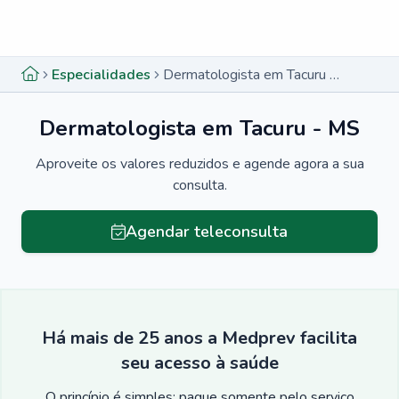
Menu lateral
Menu lateral
Especialidades
Dermatologista em Tacuru - MS
Dermatologista em Tacuru - MS
Aproveite os valores reduzidos e agende agora a sua
consulta.
Agendar teleconsulta
Há mais de 25 anos a Medprev facilita
seu acesso à saúde
O princípio é simples: pague somente pelo serviço