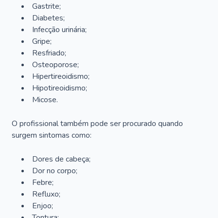
Gastrite;
Diabetes;
Infecção urinária;
Gripe;
Resfriado;
Osteoporose;
Hipertireoidismo;
Hipotireoidismo;
Micose.
O profissional também pode ser procurado quando
surgem sintomas como:
Dores de cabeça;
Dor no corpo;
Febre;
Refluxo;
Enjoo;
Tontura;