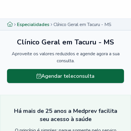
Menu lateral
Menu lateral
Especialidades
Clínico Geral em Tacuru - MS
Clínico Geral em Tacuru - MS
Aproveite os valores reduzidos e agende agora a sua
consulta.
Agendar teleconsulta
Há mais de 25 anos a Medprev facilita
seu acesso à saúde
O princípio é simples: pague somente pelo serviço