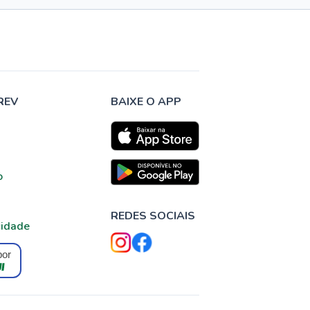
REV
BAIXE O APP
o
REDES SOCIAIS
cidade
por