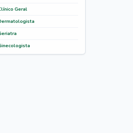
Clínico Geral
Dermatologista
Geriatra
Ginecologista