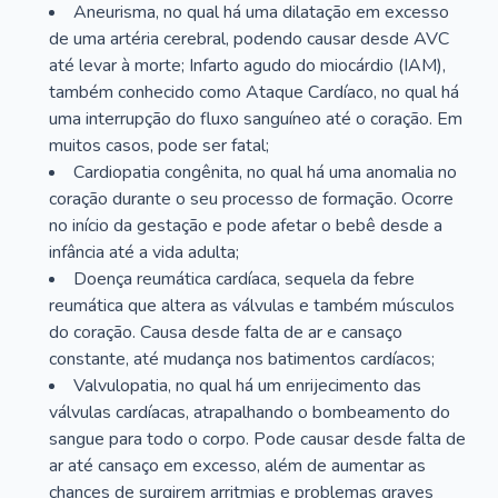
Aneurisma, no qual há uma dilatação em excesso
de uma artéria cerebral, podendo causar desde AVC
até levar à morte; Infarto agudo do miocárdio (IAM),
também conhecido como Ataque Cardíaco, no qual há
uma interrupção do fluxo sanguíneo até o coração. Em
muitos casos, pode ser fatal;
Cardiopatia congênita, no qual há uma anomalia no
coração durante o seu processo de formação. Ocorre
no início da gestação e pode afetar o bebê desde a
infância até a vida adulta;
Doença reumática cardíaca, sequela da febre
reumática que altera as válvulas e também músculos
do coração. Causa desde falta de ar e cansaço
constante, até mudança nos batimentos cardíacos;
Valvulopatia, no qual há um enrijecimento das
válvulas cardíacas, atrapalhando o bombeamento do
sangue para todo o corpo. Pode causar desde falta de
ar até cansaço em excesso, além de aumentar as
chances de surgirem arritmias e problemas graves