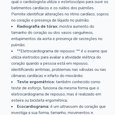
qual o cardiologista utiliza o estetoscópio para ouvir os
batimentos cardíacos e os ruídos dos pulmões.
Permite identificar alterações no ritmo cardíaco, sopros
no coração e presença de líquido no pulmão;
Radiografia de tórax:
mostra aumento do
tamanho do coração ou dos vasos sanguíneos,
entupimentos da aorta e presença de secreções no
pulmão;
**Eletrocardiograma de repouso: ** é o exame que
utiliza eletrodos para avaliar a atividade elétrica do
coração quando a pessoa está em repouso,
identificando arritmias, problemas nas válvulas ou nas
câmaras cardíacas e infarto do miocárdio;
Teste ergométrico:
também conhecido como
teste de esforço, funciona da mesma forma que o
eletrocardiograma de repouso, mas é realizado em
esteira ou bicicleta ergométrica;
Ecocardiograma:
é um ultrassom do coração que
investiga a sua forma, tamanho, movimentos e